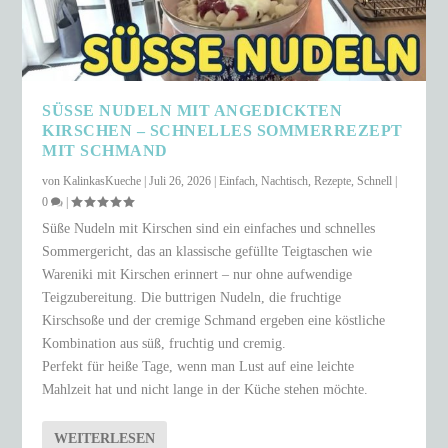
SÜSSE NUDELN MIT ANGEDICKTEN K
IRSCHEN – SCHNELLES SOMMERREZEPT M
IT SCHMAND
von
KalinkasKueche
|
Juli 26, 2026
|
Einfach
,
Nachtisch
,
Rezepte
,
Schnell
|
0
|
Süße Nudeln mit Kirschen sind ein einfaches und schnelles
Sommergericht, das an klassische gefüllte Teigtaschen wie
Wareniki mit Kirschen erinnert – nur ohne aufwendige
Teigzubereitung. Die buttrigen Nudeln, die fruchtige
Kirschsoße und der cremige Schmand ergeben eine köstliche
Kombination aus süß, fruchtig und cremig.
Perfekt für heiße Tage, wenn man Lust auf eine leichte
Mahlzeit hat und nicht lange in der Küche stehen möchte.
WEITERLESEN