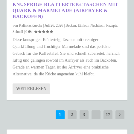
KNUSPRIGE BLÄTTERTEIG-TASCHEN MIT
QUARK & MARMELADE (AIRFRYER &
BACKOFEN)
von
KalinkasKueche
|
Juli 26, 2026
|
Backen
,
Einfach
,
Nachtisch
,
Rezepte
,
Schnell
|
0
|
Diese knusprigen Blätterteig-Taschen mit cremiger
Quarkfüllung und fruchtiger Marmelade sind das perfekte
Gebäck für die Kaffeetafel. Sie sind schnell zubereitet, herrlich
luftig und gelingen sowohl im Airfryer als auch im Backofen.
Gerade an warmen Tagen ist der Airfryer eine praktische
Alternative, da die Küche angenehm kühl bleibt.
WEITERLESEN
1
2
3
...
17