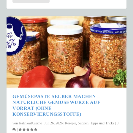
GEMÜSEPASTE SELBER MACHEN –
NATÜRLICHE GEMÜSEWÜRZE AUF
VORRAT (OHNE
KONSERVIERUNGSSTOFFE)
von
KalinkasKueche
|
Juli 26, 2026
|
Rezepte
,
Suppen
,
Tipps und Tricks
|
0
|