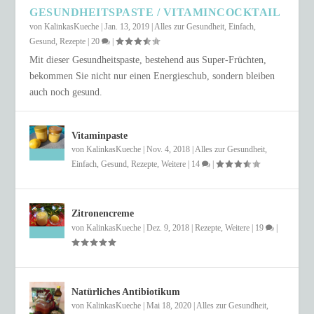
GESUNDHEITSPASTE / VITAMINCOCKTAIL
von
KalinkasKueche
|
Jan. 13, 2019
|
Alles zur Gesundheit
,
Einfach
,
Gesund
,
Rezepte
|
20
|
Mit dieser Gesundheitspaste, bestehend aus Super-Früchten,
bekommen Sie nicht nur einen Energieschub, sondern bleiben
auch noch gesund.
Vitaminpaste
von
KalinkasKueche
|
Nov. 4, 2018
|
Alles zur Gesundheit
,
Einfach
,
Gesund
,
Rezepte
,
Weitere
|
14
|
Zitronencreme
von
KalinkasKueche
|
Dez. 9, 2018
|
Rezepte
,
Weitere
|
19
|
Natürliches Antibiotikum
von
KalinkasKueche
|
Mai 18, 2020
|
Alles zur Gesundheit
,