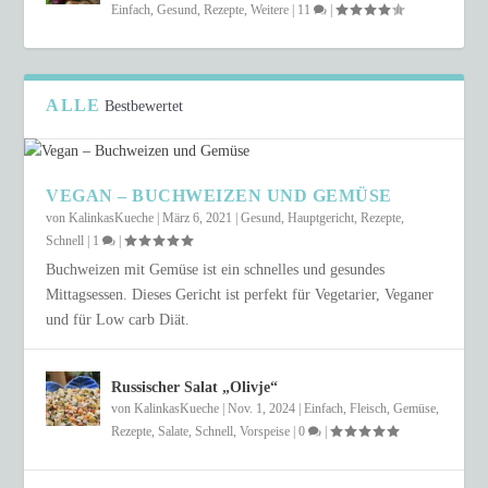
Einfach
,
Gesund
,
Rezepte
,
Weitere
|
11
|
ALLE
Bestbewertet
VEGAN – BUCHWEIZEN UND GEMÜSE
von
KalinkasKueche
|
März 6, 2021
|
Gesund
,
Hauptgericht
,
Rezepte
,
Schnell
|
1
|
Buchweizen mit Gemüse ist ein schnelles und gesundes
Mittagsessen. Dieses Gericht ist perfekt für Vegetarier, Veganer
und für Low carb Diät.
Russischer Salat „Olivje“
von
KalinkasKueche
|
Nov. 1, 2024
|
Einfach
,
Fleisch
,
Gemüse
,
Rezepte
,
Salate
,
Schnell
,
Vorspeise
|
0
|