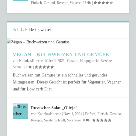
Einfach
,
Gesund
,
Rezepte
,
Weitere
|
11
|
ALLE
Bestbewertet
VEGAN – BUCHWEIZEN UND GEMÜSE
von
KalinkasKueche
|
März 6, 2021
|
Gesund
,
Hauptgericht
,
Rezepte
,
Schnell
|
1
|
Buchweizen mit Gemüse ist ein schnelles und gesundes
Mittagsessen. Dieses Gericht ist perfekt für Vegetarier, Veganer
und für Low carb Diät.
Russischer Salat „Olivje“
von
KalinkasKueche
|
Nov. 1, 2024
|
Einfach
,
Fleisch
,
Gemüse
,
Rezepte
,
Salate
,
Schnell
,
Vorspeise
|
0
|