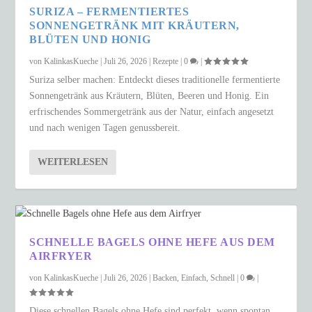
SURIZA – FERMENTIERTES
SONNENGETRÄNK MIT KRÄUTERN,
BLÜTEN UND HONIG
von
KalinkasKueche
|
Juli 26, 2026
|
Rezepte
|
0
|
Suriza selber machen: Entdeckt dieses traditionelle fermentierte
Sonnengetränk aus Kräutern, Blüten, Beeren und Honig. Ein
erfrischendes Sommergetränk aus der Natur, einfach angesetzt
und nach wenigen Tagen genussbereit.
WEITERLESEN
SCHNELLE BAGELS OHNE HEFE AUS DEM
AIRFRYER
von
KalinkasKueche
|
Juli 26, 2026
|
Backen
,
Einfach
,
Schnell
|
0
|
Diese schnellen Bagels ohne Hefe sind perfekt, wenn spontan