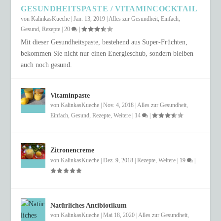
GESUNDHEITSPASTE / VITAMINCOCKTAIL
von
KalinkasKueche
|
Jan. 13, 2019
|
Alles zur Gesundheit
,
Einfach
,
Gesund
,
Rezepte
|
20
|
Mit dieser Gesundheitspaste, bestehend aus Super-Früchten,
bekommen Sie nicht nur einen Energieschub, sondern bleiben
auch noch gesund.
Vitaminpaste
von
KalinkasKueche
|
Nov. 4, 2018
|
Alles zur Gesundheit
,
Einfach
,
Gesund
,
Rezepte
,
Weitere
|
14
|
Zitronencreme
von
KalinkasKueche
|
Dez. 9, 2018
|
Rezepte
,
Weitere
|
19
|
Natürliches Antibiotikum
von
KalinkasKueche
|
Mai 18, 2020
|
Alles zur Gesundheit
,