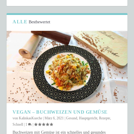
ALLE
Bestbewertet
VEGAN – BUCHWEIZEN UND GEMÜSE
von
KalinkasKueche
|
März 6, 2021
|
Gesund
,
Hauptgericht
,
Rezepte
,
Schnell
|
1
|
Buchweizen mit Gemüse ist ein schnelles und gesundes