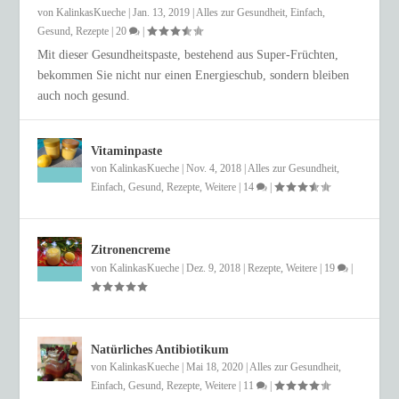
von
KalinkasKueche
|
Jan. 13, 2019
|
Alles zur Gesundheit
,
Einfach
,
Gesund
,
Rezepte
|
20
|
Mit dieser Gesundheitspaste, bestehend aus Super-Früchten,
bekommen Sie nicht nur einen Energieschub, sondern bleiben
auch noch gesund.
Vitaminpaste
von
KalinkasKueche
|
Nov. 4, 2018
|
Alles zur Gesundheit
,
Einfach
,
Gesund
,
Rezepte
,
Weitere
|
14
|
Zitronencreme
von
KalinkasKueche
|
Dez. 9, 2018
|
Rezepte
,
Weitere
|
19
|
Natürliches Antibiotikum
von
KalinkasKueche
|
Mai 18, 2020
|
Alles zur Gesundheit
,
Einfach
,
Gesund
,
Rezepte
,
Weitere
|
11
|