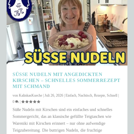
SÜSSE NUDELN MIT ANGEDICKTEN K
IRSCHEN – SCHNELLES SOMMERREZEPT M
IT SCHMAND
von
KalinkasKueche
|
Juli 26, 2026
|
Einfach
,
Nachtisch
,
Rezepte
,
Schnell
|
0
|
Süße Nudeln mit Kirschen sind ein einfaches und schnelles
Sommergericht, das an klassische gefüllte Teigtaschen wie
Wareniki mit Kirschen erinnert – nur ohne aufwendige
Teigzubereitung. Die buttrigen Nudeln, die fruchtige