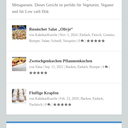
Mittagsessen. Dieses Gericht ist perfekt für Vegetarier, Veganer
und für Low carb Diät.
Russischer Salat „Olivje“
von
KalinkasKueche
|
Nov. 1, 2024
|
Einfach
,
Fleisch
,
Gemüse
,
Rezepte
,
Salate
,
Schnell
,
Vorspeise
|
0
|
Zwetschgenkuchen Pflaumenkuchen
von
Alina
|
Sep. 11, 2021
|
Backen
,
Einfach
,
Rezepte
|
4
|
Fluffige Krapfen
von
KalinkasKueche
|
Feb. 23, 2026
|
Backen
,
Einfach
,
Nachtisch
|
0
|