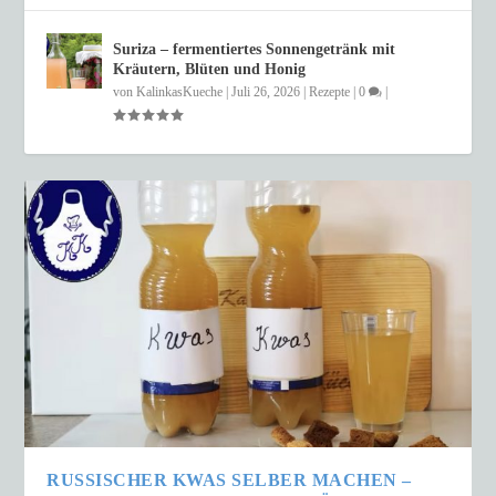
Suriza – fermentiertes Sonnengetränk mit
Kräutern, Blüten und Honig
von
KalinkasKueche
|
Juli 26, 2026
|
Rezepte
|
0
|
RUSSISCHER KWAS SELBER MACHEN –