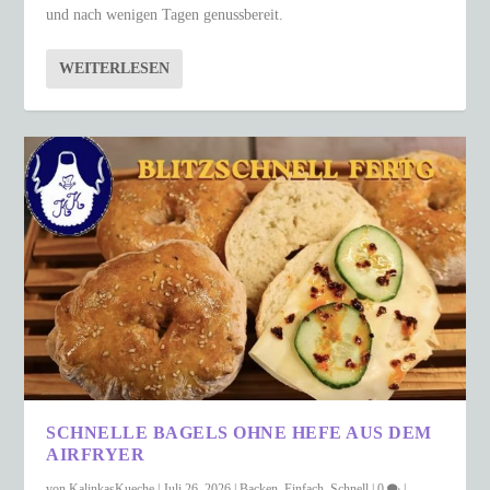
und nach wenigen Tagen genussbereit.
WEITERLESEN
SCHNELLE BAGELS OHNE HEFE AUS DEM
AIRFRYER
von
KalinkasKueche
|
Juli 26, 2026
|
Backen
,
Einfach
,
Schnell
|
0
|