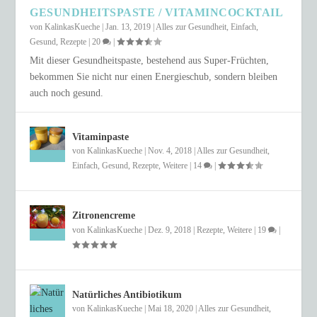
GESUNDHEITSPASTE / VITAMINCOCKTAIL
von
KalinkasKueche
|
Jan. 13, 2019
|
Alles zur Gesundheit
,
Einfach
,
Gesund
,
Rezepte
|
20
|
Mit dieser Gesundheitspaste, bestehend aus Super-Früchten,
bekommen Sie nicht nur einen Energieschub, sondern bleiben
auch noch gesund.
Vitaminpaste
von
KalinkasKueche
|
Nov. 4, 2018
|
Alles zur Gesundheit
,
Einfach
,
Gesund
,
Rezepte
,
Weitere
|
14
|
Zitronencreme
von
KalinkasKueche
|
Dez. 9, 2018
|
Rezepte
,
Weitere
|
19
|
Natürliches Antibiotikum
von
KalinkasKueche
|
Mai 18, 2020
|
Alles zur Gesundheit
,