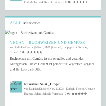
Einfach
,
Gesund
,
Rezepte
,
Weitere
|
11
|
ALLE
Bestbewertet
VEGAN – BUCHWEIZEN UND GEMÜSE
von
KalinkasKueche
|
März 6, 2021
|
Gesund
,
Hauptgericht
,
Rezepte
,
Schnell
|
1
|
Buchweizen mit Gemüse ist ein schnelles und gesundes
Mittagsessen. Dieses Gericht ist perfekt für Vegetarier, Veganer
und für Low carb Diät.
Russischer Salat „Olivje“
von
KalinkasKueche
|
Nov. 1, 2024
|
Einfach
,
Fleisch
,
Gemüse
,
Rezepte
,
Salate
,
Schnell
,
Vorspeise
|
0
|