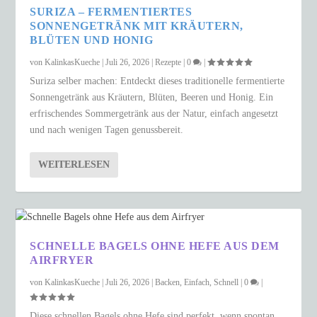
SURIZA – FERMENTIERTES
SONNENGETRÄNK MIT KRÄUTERN,
BLÜTEN UND HONIG
von
KalinkasKueche
|
Juli 26, 2026
|
Rezepte
|
0
|
Suriza selber machen: Entdeckt dieses traditionelle fermentierte
Sonnengetränk aus Kräutern, Blüten, Beeren und Honig. Ein
erfrischendes Sommergetränk aus der Natur, einfach angesetzt
und nach wenigen Tagen genussbereit.
WEITERLESEN
SCHNELLE BAGELS OHNE HEFE AUS DEM
AIRFRYER
von
KalinkasKueche
|
Juli 26, 2026
|
Backen
,
Einfach
,
Schnell
|
0
|
Diese schnellen Bagels ohne Hefe sind perfekt, wenn spontan