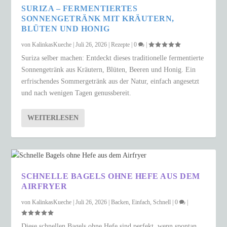
SURIZA – FERMENTIERTES
SONNENGETRÄNK MIT KRÄUTERN,
BLÜTEN UND HONIG
von
KalinkasKueche
|
Juli 26, 2026
|
Rezepte
|
0
|
Suriza selber machen: Entdeckt dieses traditionelle fermentierte
Sonnengetränk aus Kräutern, Blüten, Beeren und Honig. Ein
erfrischendes Sommergetränk aus der Natur, einfach angesetzt
und nach wenigen Tagen genussbereit.
WEITERLESEN
SCHNELLE BAGELS OHNE HEFE AUS DEM
AIRFRYER
von
KalinkasKueche
|
Juli 26, 2026
|
Backen
,
Einfach
,
Schnell
|
0
|
Diese schnellen Bagels ohne Hefe sind perfekt, wenn spontan