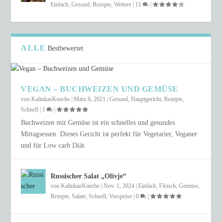
Einfach
,
Gesund
,
Rezepte
,
Weitere
|
11
|
ALLE
Bestbewertet
VEGAN – BUCHWEIZEN UND GEMÜSE
von
KalinkasKueche
|
März 6, 2021
|
Gesund
,
Hauptgericht
,
Rezepte
,
Schnell
|
1
|
Buchweizen mit Gemüse ist ein schnelles und gesundes
Mittagsessen. Dieses Gericht ist perfekt für Vegetarier, Veganer
und für Low carb Diät.
Russischer Salat „Olivje“
von
KalinkasKueche
|
Nov. 1, 2024
|
Einfach
,
Fleisch
,
Gemüse
,
Rezepte
,
Salate
,
Schnell
,
Vorspeise
|
0
|