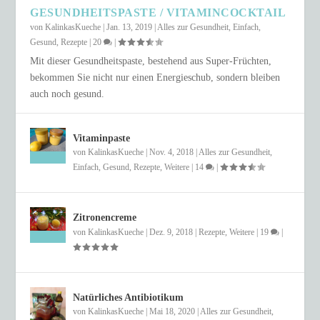
GESUNDHEITSPASTE / VITAMINCOCKTAIL
von
KalinkasKueche
|
Jan. 13, 2019
|
Alles zur Gesundheit
,
Einfach
,
Gesund
,
Rezepte
|
20
|
Mit dieser Gesundheitspaste, bestehend aus Super-Früchten,
bekommen Sie nicht nur einen Energieschub, sondern bleiben
auch noch gesund.
Vitaminpaste
von
KalinkasKueche
|
Nov. 4, 2018
|
Alles zur Gesundheit
,
Einfach
,
Gesund
,
Rezepte
,
Weitere
|
14
|
Zitronencreme
von
KalinkasKueche
|
Dez. 9, 2018
|
Rezepte
,
Weitere
|
19
|
Natürliches Antibiotikum
von
KalinkasKueche
|
Mai 18, 2020
|
Alles zur Gesundheit
,