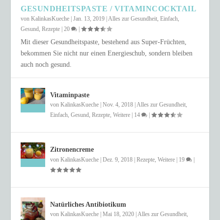
GESUNDHEITSPASTE / VITAMINCOCKTAIL
von
KalinkasKueche
|
Jan. 13, 2019
|
Alles zur Gesundheit
,
Einfach
,
Gesund
,
Rezepte
|
20
|
Mit dieser Gesundheitspaste, bestehend aus Super-Früchten,
bekommen Sie nicht nur einen Energieschub, sondern bleiben
auch noch gesund.
Vitaminpaste
von
KalinkasKueche
|
Nov. 4, 2018
|
Alles zur Gesundheit
,
Einfach
,
Gesund
,
Rezepte
,
Weitere
|
14
|
Zitronencreme
von
KalinkasKueche
|
Dez. 9, 2018
|
Rezepte
,
Weitere
|
19
|
Natürliches Antibiotikum
von
KalinkasKueche
|
Mai 18, 2020
|
Alles zur Gesundheit
,