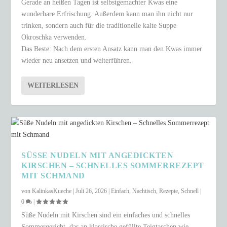
Gerade an heißen Tagen ist selbstgemachter Kwas eine
wunderbare Erfrischung. Außerdem kann man ihn nicht nur
trinken, sondern auch für die traditionelle kalte Suppe
Okroschka verwenden.
Das Beste: Nach dem ersten Ansatz kann man den Kwas immer
wieder neu ansetzen und weiterführen.
WEITERLESEN
SÜSSE NUDELN MIT ANGEDICKTEN K
IRSCHEN – SCHNELLES SOMMERREZEPT M
IT SCHMAND
von
KalinkasKueche
|
Juli 26, 2026
|
Einfach
,
Nachtisch
,
Rezepte
,
Schnell
|
0
|
Süße Nudeln mit Kirschen sind ein einfaches und schnelles
Sommergericht, das an klassische gefüllte Teigtaschen wie