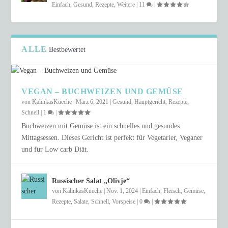
Einfach
,
Gesund
,
Rezepte
,
Weitere
|
11
|
ALLE
Bestbewertet
VEGAN – BUCHWEIZEN UND GEMÜSE
von
KalinkasKueche
|
März 6, 2021
|
Gesund
,
Hauptgericht
,
Rezepte
,
Schnell
|
1
|
Buchweizen mit Gemüse ist ein schnelles und gesundes
Mittagsessen. Dieses Gericht ist perfekt für Vegetarier, Veganer
und für Low carb Diät.
Russischer Salat „Olivje“
von
KalinkasKueche
|
Nov. 1, 2024
|
Einfach
,
Fleisch
,
Gemüse
,
Rezepte
,
Salate
,
Schnell
,
Vorspeise
|
0
|