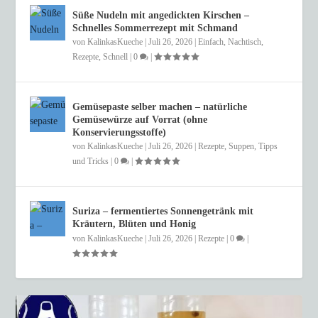
Süße Nudeln mit angedickten Kirschen –
Schnelles Sommerrezept mit Schmand
von
KalinkasKueche
|
Juli 26, 2026
|
Einfach
,
Nachtisch
,
Rezepte
,
Schnell
|
0
|
Gemüsepaste selber machen – natürliche
Gemüsewürze auf Vorrat (ohne
Konservierungsstoffe)
von
KalinkasKueche
|
Juli 26, 2026
|
Rezepte
,
Suppen
,
Tipps
und Tricks
|
0
|
Suriza – fermentiertes Sonnengetränk mit
Kräutern, Blüten und Honig
von
KalinkasKueche
|
Juli 26, 2026
|
Rezepte
|
0
|