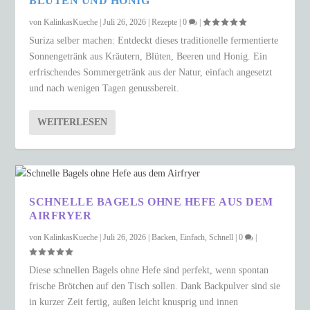
BLÜTEN UND HONIG
von
KalinkasKueche
|
Juli 26, 2026
|
Rezepte
|
0
|
Suriza selber machen: Entdeckt dieses traditionelle fermentierte
Sonnengetränk aus Kräutern, Blüten, Beeren und Honig. Ein
erfrischendes Sommergetränk aus der Natur, einfach angesetzt
und nach wenigen Tagen genussbereit.
WEITERLESEN
SCHNELLE BAGELS OHNE HEFE AUS DEM
AIRFRYER
von
KalinkasKueche
|
Juli 26, 2026
|
Backen
,
Einfach
,
Schnell
|
0
|
Diese schnellen Bagels ohne Hefe sind perfekt, wenn spontan
frische Brötchen auf den Tisch sollen. Dank Backpulver sind sie
in kurzer Zeit fertig, außen leicht knusprig und innen