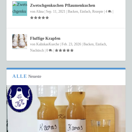
Zwetschgenkuchen Pflaumenkuchen
von
Alina
|
Sep. 11, 2021
|
Backen
,
Einfach
,
Rezepte
|
4
|
Fluffige Krapfen
von
KalinkasKueche
|
Feb. 23, 2026
|
Backen
,
Einfach
,
Nachtisch
|
0
|
ALLE
Neueste