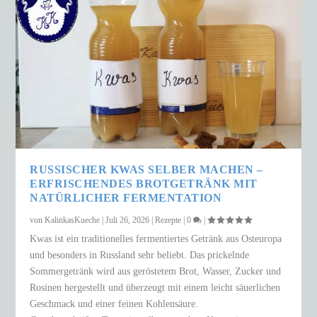
RUSSISCHER KWAS SELBER MACHEN –
ERFRISCHENDES BROTGETRÄNK MIT
NATÜRLICHER FERMENTATION
von
KalinkasKueche
|
Juli 26, 2026
|
Rezepte
|
0
|
Kwas ist ein traditionelles fermentiertes Getränk aus Osteuropa
und besonders in Russland sehr beliebt. Das prickelnde
Sommergetränk wird aus geröstetem Brot, Wasser, Zucker und
Rosinen hergestellt und überzeugt mit einem leicht säuerlichen
Geschmack und einer feinen Kohlensäure.