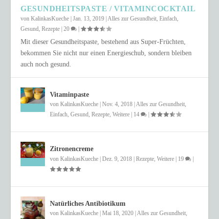
GESUNDHEITSPASTE / VITAMINCOCKTAIL
von
KalinkasKueche
|
Jan. 13, 2019
|
Alles zur Gesundheit
,
Einfach
,
Gesund
,
Rezepte
|
20
|
Mit dieser Gesundheitspaste, bestehend aus Super-Früchten,
bekommen Sie nicht nur einen Energieschub, sondern bleiben
auch noch gesund.
Vitaminpaste
von
KalinkasKueche
|
Nov. 4, 2018
|
Alles zur Gesundheit
,
Einfach
,
Gesund
,
Rezepte
,
Weitere
|
14
|
Zitronencreme
von
KalinkasKueche
|
Dez. 9, 2018
|
Rezepte
,
Weitere
|
19
|
Natürliches Antibiotikum
von
KalinkasKueche
|
Mai 18, 2020
|
Alles zur Gesundheit
,