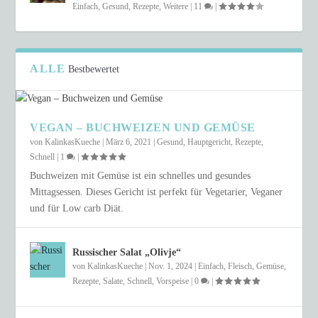
Einfach
,
Gesund
,
Rezepte
,
Weitere
|
11
|
ALLE
Bestbewertet
VEGAN – BUCHWEIZEN UND GEMÜSE
von
KalinkasKueche
|
März 6, 2021
|
Gesund
,
Hauptgericht
,
Rezepte
,
Schnell
|
1
|
Buchweizen mit Gemüse ist ein schnelles und gesundes
Mittagsessen. Dieses Gericht ist perfekt für Vegetarier, Veganer
und für Low carb Diät.
Russischer Salat „Olivje“
von
KalinkasKueche
|
Nov. 1, 2024
|
Einfach
,
Fleisch
,
Gemüse
,
Rezepte
,
Salate
,
Schnell
,
Vorspeise
|
0
|