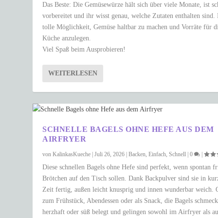
Das Beste: Die Gemüsewürze hält sich über viele Monate, ist sc
vorbereitet und ihr wisst genau, welche Zutaten enthalten sind.
tolle Möglichkeit, Gemüse haltbar zu machen und Vorräte für d
Küche anzulegen.
Viel Spaß beim Ausprobieren!
WEITERLESEN
SCHNELLE BAGELS OHNE HEFE AUS DEM
AIRFRYER
von
KalinkasKueche
|
Juli 26, 2026
|
Backen
,
Einfach
,
Schnell
|
0
|
Diese schnellen Bagels ohne Hefe sind perfekt, wenn spontan fr
Brötchen auf den Tisch sollen. Dank Backpulver sind sie in kur
Zeit fertig, außen leicht knusprig und innen wunderbar weich.
zum Frühstück, Abendessen oder als Snack, die Bagels schmec
herzhaft oder süß belegt und gelingen sowohl im Airfryer als a