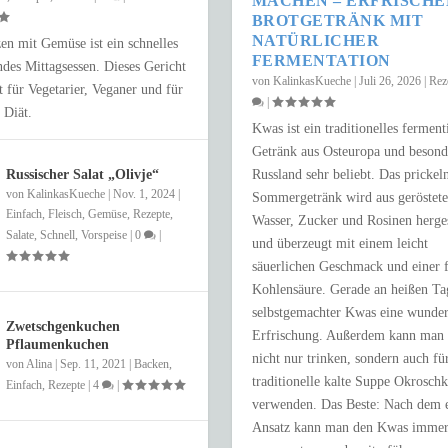
MACHEN – ERFRISCH
BROTGETRÄNK MIT
NATÜRLICHER
n mit Gemüse ist ein schnelles
FERMENTATION
des Mittagsessen. Dieses Gericht
von
KalinkasKueche
|
Juli 26, 2026
|
Rez
kt für Vegetarier, Veganer und für
|
 Diät.
Kwas ist ein traditionelles ferment
Getränk aus Osteuropa und besond
Russischer Salat „Olivje“
Russland sehr beliebt. Das prickel
von
KalinkasKueche
|
Nov. 1, 2024
|
Sommergetränk wird aus geröstet
Einfach
,
Fleisch
,
Gemüse
,
Rezepte
,
Wasser, Zucker und Rosinen herges
Salate
,
Schnell
,
Vorspeise
|
0
|
und überzeugt mit einem leicht
NUR 15 MINUTEN
säuerlichen Geschmack und einer 
Kohlensäure. Gerade an heißen Tag
e
,
Schnell
|
0
|
selbstgemachter Kwas eine wunde
Zwetschgenkuchen
Erfrischung. Außerdem kann man 
Pflaumenkuchen
nicht nur trinken, sondern auch fü
von
Alina
|
Sep. 11, 2021
|
Backen
,
traditionelle kalte Suppe Okrosch
Einfach
,
Rezepte
|
4
|
verwenden. Das Beste: Nach dem e
Ansatz kann man den Kwas immer