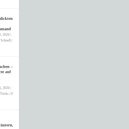
dickten
chmand
6, 2026
|
,
Schnell
|
achen –
ze auf
6, 2026
|
Tricks
|
0
äutern,