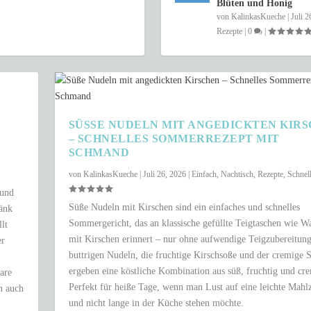
Blüten und Honig
von
KalinkasKueche
|
Juli 2
Rezepte
|
0
|
SÜSSE NUDELN MIT ANGEDICKTEN KIRSC
SCHNELLES SOMMERREZEPT MIT S
CHMAND
von
KalinkasKueche
|
Juli 26, 2026
|
Einfach
,
Nachtisch
,
Rezepte
,
Schnel
 und
Süße Nudeln mit Kirschen sind ein einfaches und schnelles
ränk
Sommergericht, das an klassische gefüllte Teigtaschen wie W
lt
mit Kirschen erinnert – nur ohne aufwendige Teigzubereitung
er
buttrigen Nudeln, die fruchtige Kirschsoße und der cremige
ergeben eine köstliche Kombination aus süß, fruchtig und cr
are
Perfekt für heiße Tage, wenn man Lust auf eine leichte Mahlz
n auch
und nicht lange in der Küche stehen möchte.