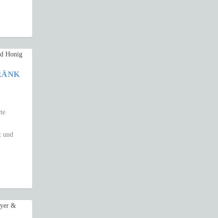
RÄNK
te
t und