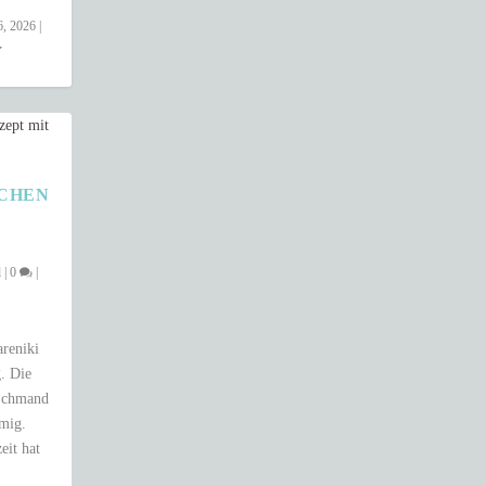
6, 2026
|
HEN –
l
|
0
|
areniki
. Die
 Schmand
emig.
eit hat