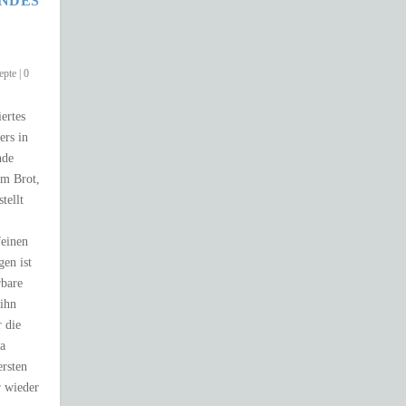
ENDES
epte
|
0
iertes
ers in
nde
em Brot,
tellt
feinen
en ist
rbare
ihn
r die
ka
rsten
 wieder