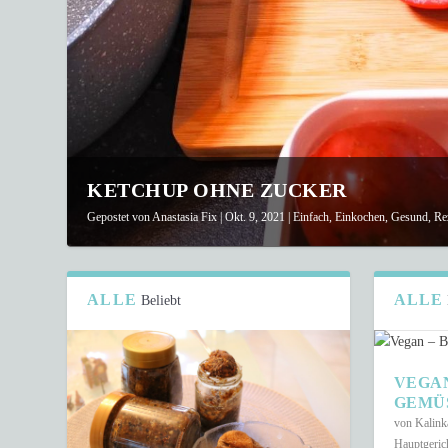
KETCHUP OHNE ZUCKER
Gepostet von
Anastasia Fix
|
Okt. 9, 2021
|
Einfach
,
Einkochen
,
Gesund
,
Re
ALLE
ALLE
Beliebt
VEGA
GEMÜ
von
Kalin
Hauptgeric