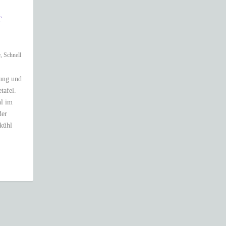
T
e
,
Schnell
lung und
tafel.
hl im
der
 kühl