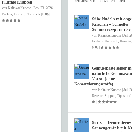
neu ansetzen und weiterführen.
Fluffige Krapfen
von
KalinkasKueche
|
Feb. 23, 2026
|
Backen
,
Einfach
,
Nachtisch
|
0
|
Süße Nudeln mit ange
Kirschen – Schnelles
Sommerrezept mit S
von
KalinkasKueche
|
Juli 2
Einfach
,
Nachtisch
,
Rezepte
0
|
Gemüsepaste selber m
natürliche Gemüsewür
Vorrat (ohne
Konservierungsstoffe)
von
KalinkasKueche
|
Juli 2
Rezepte
,
Suppen
,
Tipps und 
|
Suriza – fermentiertes
Sonnengetränk mit Kr