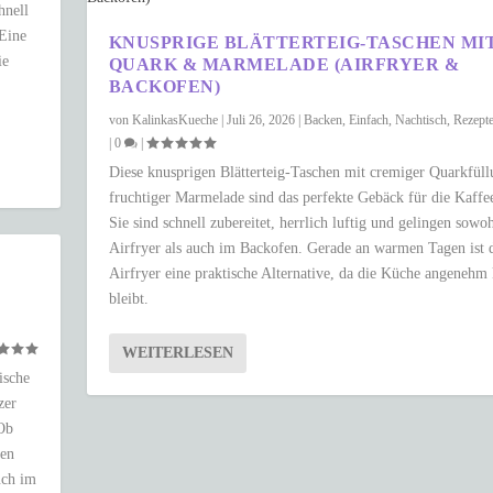
hnell
 Eine
KNUSPRIGE BLÄTTERTEIG-TASCHEN MI
ie
QUARK & MARMELADE (AIRFRYER &
BACKOFEN)
von
KalinkasKueche
|
Juli 26, 2026
|
Backen
,
Einfach
,
Nachtisch
,
Rezept
|
0
|
Diese knusprigen Blätterteig-Taschen mit cremiger Quarkfül
fruchtiger Marmelade sind das perfekte Gebäck für die Kaffee
Sie sind schnell zubereitet, herrlich luftig und gelingen sowo
Airfryer als auch im Backofen. Gerade an warmen Tagen ist 
Airfryer eine praktische Alternative, da die Küche angenehm
bleibt.
WEITERLESEN
ische
zer
 Ob
ken
uch im