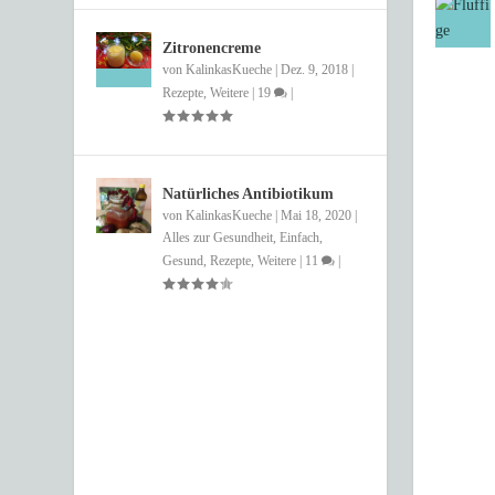
Zitronencreme
von
KalinkasKueche
|
Dez. 9, 2018
|
Rezepte
,
Weitere
|
19
|
Natürliches Antibiotikum
von
KalinkasKueche
|
Mai 18, 2020
|
Alles zur Gesundheit
,
Einfach
,
Gesund
,
Rezepte
,
Weitere
|
11
|