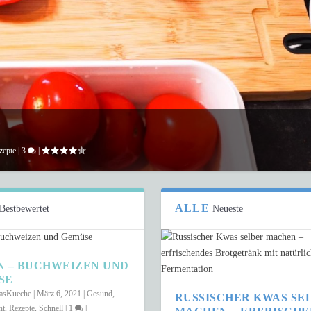
zepte
|
3
|
ALLE
Bestbewertet
Neueste
N – BUCHWEIZEN UND
SE
kasKueche
|
März 6, 2021
|
Gesund
,
RUSSISCHER KWAS SE
ht
,
Rezepte
,
Schnell
|
1
|