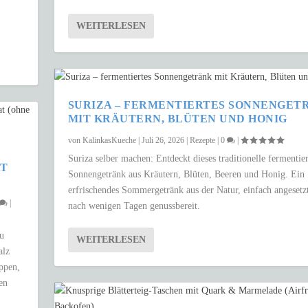
WEITERLESEN
SURIZA – FERMENTIERTES SONNENGET
MIT KRÄUTERN, BLÜTEN UND HONIG
von
KalinkasKueche
|
Juli 26, 2026
|
Rezepte
|
0
|
Suriza selber machen: Entdeckt dieses traditionelle fermentier
AT
Sonnengetränk aus Kräutern, Blüten, Beeren und Honig. Ein
erfrischendes Sommergetränk aus der Natur, einfach angesetz
|
nach wenigen Tagen genussbereit.
zu
WEITERLESEN
alz
uppen,
en