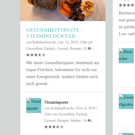
Buchweize
und gesun
ist perfe
GESUNDHEITSPASTE /
Low carb
VITAMINCOCKTAIL
von
KalinkasKueche
|
Jan. 13, 2019
|
Alles zur
Gesundheit
,
Einfach
,
Gesund
,
Rezepte
|
20
|
Mit dieser Gesundheitspaste, bestehend aus
Super-Früchten, bekommen Sie nicht nur
einen Energieschub, sondern bleiben auch
SCHNELLER COUSCOUS-SALAT IN 
noch gesund.
Gepostet von
Anastasia Fix
|
Juni 4, 2021
|
Einfach
,
Gesund
,
Rezepte
,
Salat
Vitaminpaste
von
KalinkasKueche
|
Nov. 4, 2018
|
Alles zur Gesundheit
,
Einfach
,
Gesund
,
Rezepte
,
Weitere
|
14
|