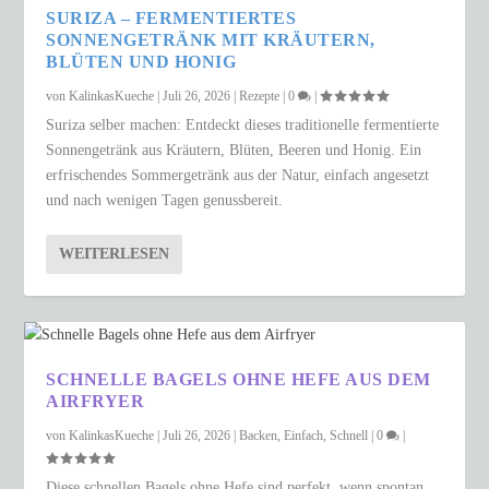
SURIZA – FERMENTIERTES
SONNENGETRÄNK MIT KRÄUTERN,
BLÜTEN UND HONIG
von
KalinkasKueche
|
Juli 26, 2026
|
Rezepte
|
0
|
Suriza selber machen: Entdeckt dieses traditionelle fermentierte
Sonnengetränk aus Kräutern, Blüten, Beeren und Honig. Ein
erfrischendes Sommergetränk aus der Natur, einfach angesetzt
und nach wenigen Tagen genussbereit.
WEITERLESEN
SCHNELLE BAGELS OHNE HEFE AUS DEM
AIRFRYER
von
KalinkasKueche
|
Juli 26, 2026
|
Backen
,
Einfach
,
Schnell
|
0
|
Diese schnellen Bagels ohne Hefe sind perfekt, wenn spontan