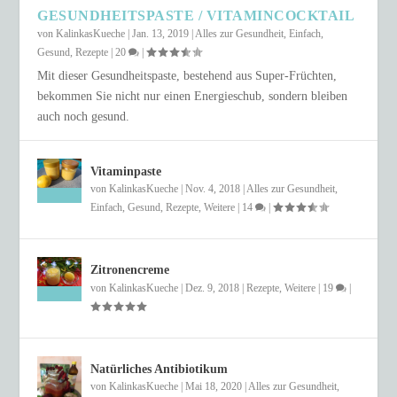
GESUNDHEITSPASTE / VITAMINCOCKTAIL
von
KalinkasKueche
|
Jan. 13, 2019
|
Alles zur Gesundheit
,
Einfach
,
Gesund
,
Rezepte
|
20
|
Mit dieser Gesundheitspaste, bestehend aus Super-Früchten,
bekommen Sie nicht nur einen Energieschub, sondern bleiben
auch noch gesund.
Vitaminpaste
von
KalinkasKueche
|
Nov. 4, 2018
|
Alles zur Gesundheit
,
Einfach
,
Gesund
,
Rezepte
,
Weitere
|
14
|
Zitronencreme
von
KalinkasKueche
|
Dez. 9, 2018
|
Rezepte
,
Weitere
|
19
|
Natürliches Antibiotikum
von
KalinkasKueche
|
Mai 18, 2020
|
Alles zur Gesundheit
,