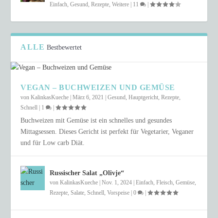
Einfach
,
Gesund
,
Rezepte
,
Weitere
|
11
|
ALLE
Bestbewertet
VEGAN – BUCHWEIZEN UND GEMÜSE
von
KalinkasKueche
|
März 6, 2021
|
Gesund
,
Hauptgericht
,
Rezepte
,
Schnell
|
1
|
Buchweizen mit Gemüse ist ein schnelles und gesundes
Mittagsessen. Dieses Gericht ist perfekt für Vegetarier, Veganer
und für Low carb Diät.
Russischer Salat „Olivje“
von
KalinkasKueche
|
Nov. 1, 2024
|
Einfach
,
Fleisch
,
Gemüse
,
Rezepte
,
Salate
,
Schnell
,
Vorspeise
|
0
|