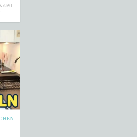
6, 2026
|
HEN –