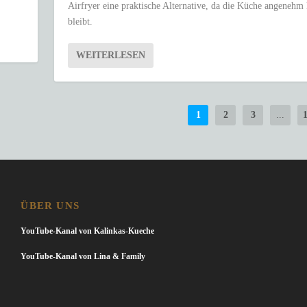
Airfryer eine praktische Alternative, da die Küche angenehm
bleibt.
WEITERLESEN
1
2
3
...
ÜBER UNS
YouTube-Kanal von Kalinkas-Kueche
YouTube-Kanal von Lina & Family