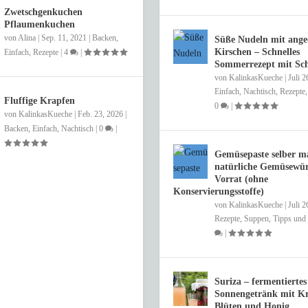
Zwetschgenkuchen
Pflaumenkuchen
von
Alina
|
Sep. 11, 2021
|
Backen
,
Süße Nudeln mit ange
Kirschen – Schnelles
Einfach
,
Rezepte
|
4
|
Sommerrezept mit S
von
KalinkasKueche
|
Juli 2
Einfach
,
Nachtisch
,
Rezepte
Fluffige Krapfen
0
|
von
KalinkasKueche
|
Feb. 23, 2026
|
Backen
,
Einfach
,
Nachtisch
|
0
|
Gemüsepaste selber m
natürliche Gemüsewür
Vorrat (ohne
Konservierungsstoffe)
von
KalinkasKueche
|
Juli 2
Rezepte
,
Suppen
,
Tipps und 
|
Suriza – fermentiertes
Sonnengetränk mit Kr
Blüten und Honig