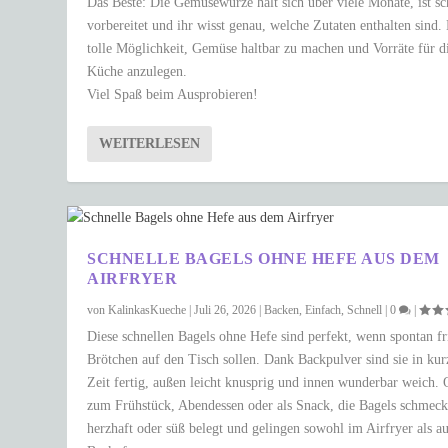
Das Beste: Die Gemüsewürze hält sich über viele Monate, ist sc
vorbereitet und ihr wisst genau, welche Zutaten enthalten sind.
tolle Möglichkeit, Gemüse haltbar zu machen und Vorräte für d
Küche anzulegen.
Viel Spaß beim Ausprobieren!
WEITERLESEN
SCHNELLE BAGELS OHNE HEFE AUS DEM
AIRFRYER
von
KalinkasKueche
|
Juli 26, 2026
|
Backen
,
Einfach
,
Schnell
|
0
|
Diese schnellen Bagels ohne Hefe sind perfekt, wenn spontan fr
Brötchen auf den Tisch sollen. Dank Backpulver sind sie in kur
Zeit fertig, außen leicht knusprig und innen wunderbar weich.
zum Frühstück, Abendessen oder als Snack, die Bagels schmec
herzhaft oder süß belegt und gelingen sowohl im Airfryer als a