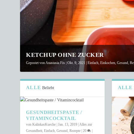
KETCHUP OHNE ZUCKER
Gepostet von
Anastasia Fix
|
Okt. 9, 2021
|
Einfach
,
Einkochen
,
Gesund
,
Re
ALLE
ALLE
Beliebt
GESUNDHEITSPASTE /
VITAMINCOCKTAIL
von
KalinkasKueche
|
Jan. 13, 2019
|
Alles zur
Gesundheit
,
Einfach
,
Gesund
,
Rezepte
|
20
|