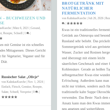
BROTGETRÄNK MIT
NATÜRLICHER
FERMENTATION
N – BUCHWEIZEN UND
von
KalinkasKueche
|
Juli 26, 2026
|
Rez
SE
|
kasKueche
|
März 6, 2021
|
Gesund
,
Kwas ist ein traditionelles ferment
ht
,
Rezepte
,
Schnell
|
1
|
Getränk aus Osteuropa und besond
Russland sehr beliebt. Das prickel
n mit Gemüse ist ein schnelles
Sommergetränk wird aus geröstet
des Mittagsessen. Dieses Gericht
Wasser, Zucker und Rosinen herges
kt für Vegetarier, Veganer und für
und überzeugt mit einem leicht
 Diät.
NUR 15 MINUTEN
säuerlichen Geschmack und einer 
Kohlensäure. Gerade an heißen Tag
e
,
Schnell
|
0
|
selbstgemachter Kwas eine wunde
Russischer Salat „Olivje“
Erfrischung. Außerdem kann man 
von
KalinkasKueche
|
Nov. 1, 2024
|
nicht nur trinken, sondern auch fü
Einfach
,
Fleisch
,
Gemüse
,
Rezepte
,
traditionelle kalte Suppe Okrosch
Salate
,
Schnell
,
Vorspeise
|
0
|
verwenden. Das Beste: Nach dem e
Ansatz kann man den Kwas immer
neu ansetzen und weiterführen.