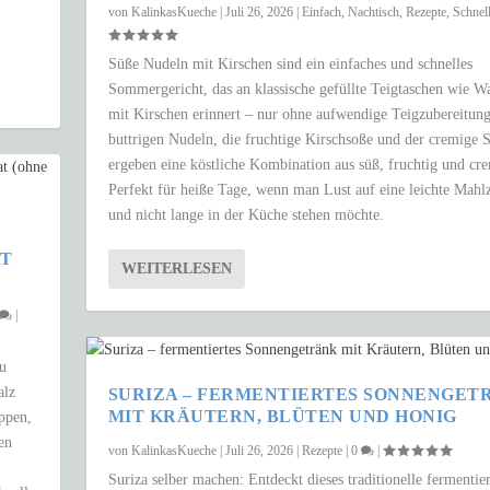
von
KalinkasKueche
|
Juli 26, 2026
|
Einfach
,
Nachtisch
,
Rezepte
,
Schnel
Süße Nudeln mit Kirschen sind ein einfaches und schnelles
Sommergericht, das an klassische gefüllte Teigtaschen wie W
mit Kirschen erinnert – nur ohne aufwendige Teigzubereitung
buttrigen Nudeln, die fruchtige Kirschsoße und der cremige
ergeben eine köstliche Kombination aus süß, fruchtig und cr
Perfekt für heiße Tage, wenn man Lust auf eine leichte Mahlz
und nicht lange in der Küche stehen möchte.
AT
WEITERLESEN
|
zu
alz
SURIZA – FERMENTIERTES SONNENGET
MIT KRÄUTERN, BLÜTEN UND HONIG
uppen,
en
von
KalinkasKueche
|
Juli 26, 2026
|
Rezepte
|
0
|
Suriza selber machen: Entdeckt dieses traditionelle fermentier