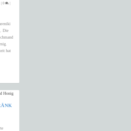
l
|
0
|
areniki
. Die
 Schmand
emig.
eit hat
RÄNK
te