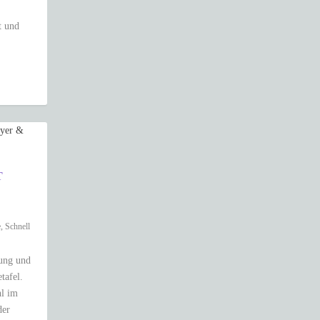
t und
T
e
,
Schnell
lung und
tafel.
hl im
der