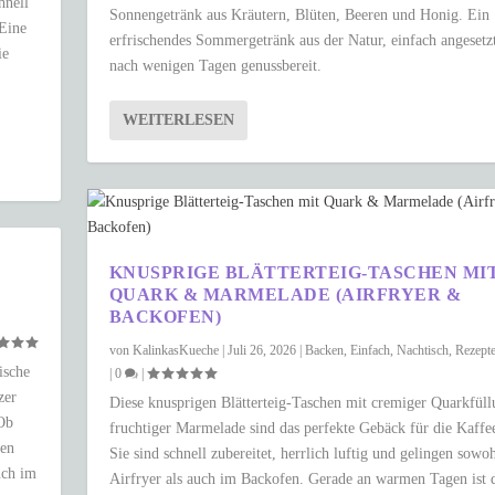
hnell
Sonnengetränk aus Kräutern, Blüten, Beeren und Honig. Ein
 Eine
erfrischendes Sommergetränk aus der Natur, einfach angesetz
ie
nach wenigen Tagen genussbereit.
WEITERLESEN
KNUSPRIGE BLÄTTERTEIG-TASCHEN MI
QUARK & MARMELADE (AIRFRYER &
BACKOFEN)
von
KalinkasKueche
|
Juli 26, 2026
|
Backen
,
Einfach
,
Nachtisch
,
Rezept
ische
|
0
|
zer
Diese knusprigen Blätterteig-Taschen mit cremiger Quarkfül
 Ob
fruchtiger Marmelade sind das perfekte Gebäck für die Kaffee
ken
Sie sind schnell zubereitet, herrlich luftig und gelingen sowo
uch im
Airfryer als auch im Backofen. Gerade an warmen Tagen ist 