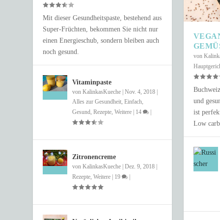
Mit dieser Gesundheitspaste, bestehend aus
Super-Früchten, bekommen Sie nicht nur
VEGA
einen Energieschub, sondern bleiben auch
GEMÜ
noch gesund.
von
Kalin
Hauptgeric
Vitaminpaste
Buchweize
von
KalinkasKueche
|
Nov. 4, 2018
|
und gesun
Alles zur Gesundheit
,
Einfach
,
Gesund
,
Rezepte
,
Weitere
|
14
|
ist perfe
Low carb
SCHNELLER COUSCOUS-SALAT IN 
Gepostet von
Anastasia Fix
|
Juni 4, 2021
|
Einfach
,
Gesund
,
Rezepte
,
Salat
Zitronencreme
von
KalinkasKueche
|
Dez. 9, 2018
|
Rezepte
,
Weitere
|
19
|