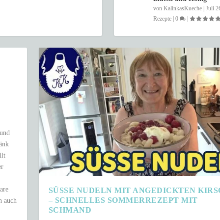
von
KalinkasKueche
|
Juli 2
Rezepte
|
0
|
 und
ränk
lt
er
are
SÜSSE NUDELN MIT ANGEDICKTEN KIRSC
SCHNELLES SOMMERREZEPT MIT S
n auch
CHMAND