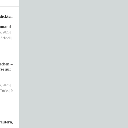
dickten
chmand
6, 2026
|
,
Schnell
|
achen –
ze auf
6, 2026
|
Tricks
|
0
äutern,