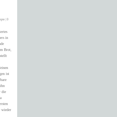
epte
|
0
iertes
ers in
nde
em Brot,
tellt
feinen
en ist
rbare
ihn
r die
ka
rsten
 wieder