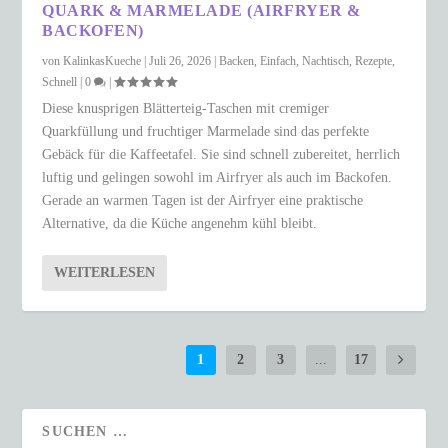
QUARK & MARMELADE (AIRFRYER &
BACKOFEN)
von
KalinkasKueche
|
Juli 26, 2026
|
Backen
,
Einfach
,
Nachtisch
,
Rezepte
,
Schnell
|
0
|
Diese knusprigen Blätterteig-Taschen mit cremiger
Quarkfüllung und fruchtiger Marmelade sind das perfekte
Gebäck für die Kaffeetafel. Sie sind schnell zubereitet, herrlich
luftig und gelingen sowohl im Airfryer als auch im Backofen.
Gerade an warmen Tagen ist der Airfryer eine praktische
Alternative, da die Küche angenehm kühl bleibt.
WEITERLESEN
1
2
3
...
17