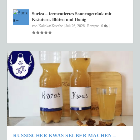
Suriza – fermentiertes Sonnengetränk mit
Kräutern, Blüten und Honig
von
KalinkasKueche
|
Juli 26, 2026
|
Rezepte
|
0
|
RUSSISCHER KWAS SELBER MACHEN –