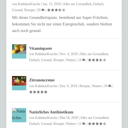
von
KalinkasKueche
|
Jan. 13, 2019
|
Alles zur Gesundheit
,
Einfach
,
Gesund
,
Rezepte
|
20
|
Mit dieser Gesundheitspaste, bestehend aus Super-Früchten,
bekommen Sie nicht nur einen Energieschub, sondern bleiben
auch noch gesund.
Vitaminpaste
von
KalinkasKueche
|
Nov. 4, 2018
|
Alles zur Gesundheit
,
Einfach
,
Gesund
,
Rezepte
,
Weitere
|
14
|
Zitronencreme
von
KalinkasKueche
|
Dez. 9, 2018
|
Rezepte
,
Weitere
|
19
|
Natürliches Antibiotikum
von
KalinkasKueche
|
Mai 18, 2020
|
Alles zur Gesundheit
,
Einfach
,
Gesund
,
Rezepte
,
Weitere
|
11
|