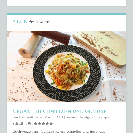
ALLE
Bestbewertet
VEGAN – BUCHWEIZEN UND GEMÜSE
von
KalinkasKueche
|
März 6, 2021
|
Gesund
,
Hauptgericht
,
Rezepte
,
Schnell
|
1
|
Buchweizen mit Gemüse ist ein schnelles und gesundes