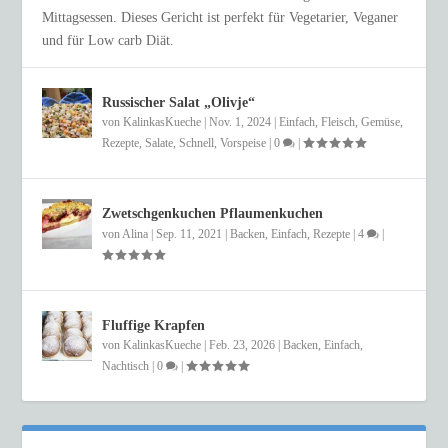
Mittagsessen. Dieses Gericht ist perfekt für Vegetarier, Veganer
und für Low carb Diät.
Russischer Salat „Olivje“
von
KalinkasKueche
|
Nov. 1, 2024
|
Einfach
,
Fleisch
,
Gemüse
,
Rezepte
,
Salate
,
Schnell
,
Vorspeise
|
0
|
Zwetschgenkuchen Pflaumenkuchen
von
Alina
|
Sep. 11, 2021
|
Backen
,
Einfach
,
Rezepte
|
4
|
Fluffige Krapfen
von
KalinkasKueche
|
Feb. 23, 2026
|
Backen
,
Einfach
,
Nachtisch
|
0
|