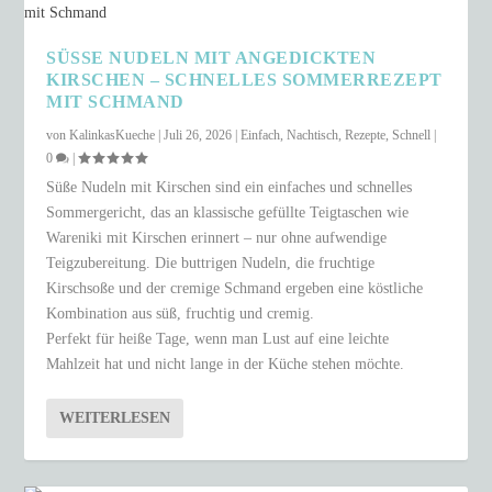
SÜSSE NUDELN MIT ANGEDICKTEN K
IRSCHEN – SCHNELLES SOMMERREZEPT M
IT SCHMAND
von
KalinkasKueche
|
Juli 26, 2026
|
Einfach
,
Nachtisch
,
Rezepte
,
Schnell
|
0
|
Süße Nudeln mit Kirschen sind ein einfaches und schnelles
Sommergericht, das an klassische gefüllte Teigtaschen wie
Wareniki mit Kirschen erinnert – nur ohne aufwendige
Teigzubereitung. Die buttrigen Nudeln, die fruchtige
Kirschsoße und der cremige Schmand ergeben eine köstliche
Kombination aus süß, fruchtig und cremig.
Perfekt für heiße Tage, wenn man Lust auf eine leichte
Mahlzeit hat und nicht lange in der Küche stehen möchte.
WEITERLESEN