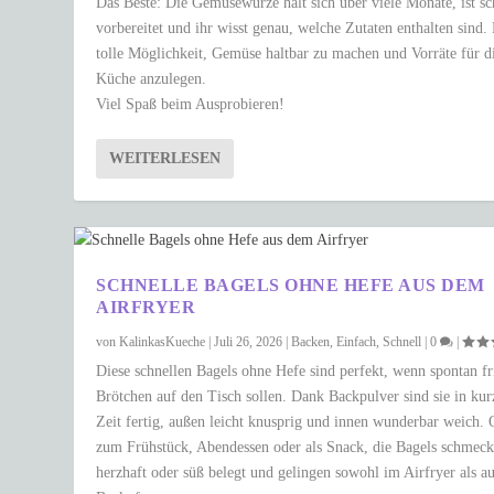
Das Beste: Die Gemüsewürze hält sich über viele Monate, ist sc
vorbereitet und ihr wisst genau, welche Zutaten enthalten sind.
tolle Möglichkeit, Gemüse haltbar zu machen und Vorräte für d
Küche anzulegen.
Viel Spaß beim Ausprobieren!
WEITERLESEN
SCHNELLE BAGELS OHNE HEFE AUS DEM
AIRFRYER
von
KalinkasKueche
|
Juli 26, 2026
|
Backen
,
Einfach
,
Schnell
|
0
|
Diese schnellen Bagels ohne Hefe sind perfekt, wenn spontan fr
Brötchen auf den Tisch sollen. Dank Backpulver sind sie in kur
Zeit fertig, außen leicht knusprig und innen wunderbar weich.
zum Frühstück, Abendessen oder als Snack, die Bagels schmec
herzhaft oder süß belegt und gelingen sowohl im Airfryer als a