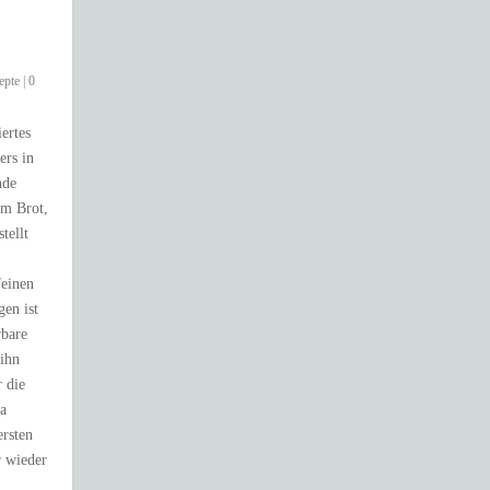
epte
|
0
iertes
ers in
nde
em Brot,
tellt
feinen
en ist
rbare
ihn
r die
ka
rsten
 wieder