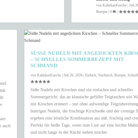
von
KalinkasKueche
|
Juli 2
Rezepte
|
0
|
SÜSSE NUDELN MIT ANGEDICKTEN KIRSC
SCHNELLES SOMMERREZEPT MIT S
CHMAND
von
KalinkasKueche
|
Juli 26, 2026
|
Einfach
,
Nachtisch
,
Rezepte
,
Schnel
 und
Süße Nudeln mit Kirschen sind ein einfaches und schnelles
ränk
Sommergericht, das an klassische gefüllte Teigtaschen wie W
lt
mit Kirschen erinnert – nur ohne aufwendige Teigzubereitung
er
buttrigen Nudeln, die fruchtige Kirschsoße und der cremige
ergeben eine köstliche Kombination aus süß, fruchtig und cr
are
Perfekt für heiße Tage, wenn man Lust auf eine leichte Mahlz
n auch
und nicht lange in der Küche stehen möchte.