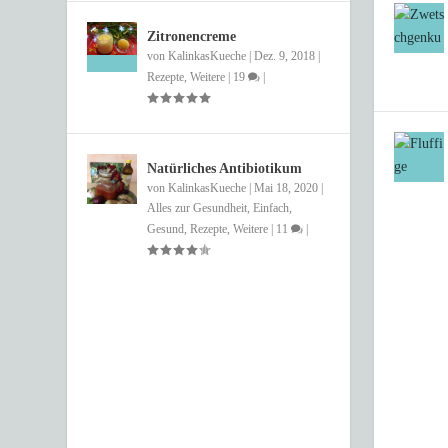
Zitronencreme
von
KalinkasKueche
|
Dez. 9, 2018
|
Rezepte
,
Weitere
|
19
|
Natürliches Antibiotikum
von
KalinkasKueche
|
Mai 18, 2020
|
Alles zur Gesundheit
,
Einfach
,
Gesund
,
Rezepte
,
Weitere
|
11
|