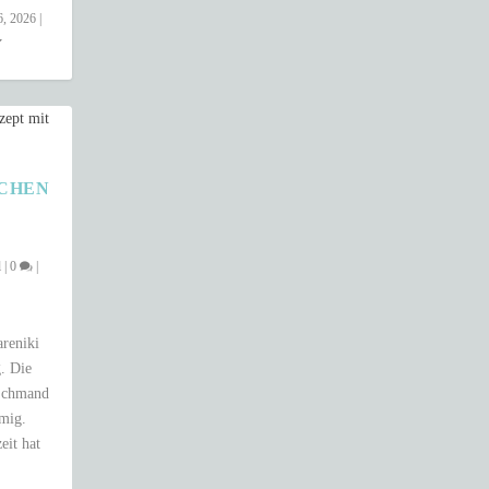
6, 2026
|
HEN –
l
|
0
|
areniki
. Die
 Schmand
emig.
eit hat