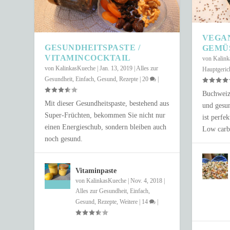
VEGA
GESUNDHEITSPASTE /
GEMÜ
VITAMINCOCKTAIL
von
Kalin
von
KalinkasKueche
|
Jan. 13, 2019
|
Alles zur
Hauptgeric
Gesundheit
,
Einfach
,
Gesund
,
Rezepte
|
20
|
Buchweize
Mit dieser Gesundheitspaste, bestehend aus
und gesun
Super-Früchten, bekommen Sie nicht nur
ist perfe
einen Energieschub, sondern bleiben auch
Low carb
SCHNELLER COUSCOUS-SALAT IN 
noch gesund.
Gepostet von
Anastasia Fix
|
Juni 4, 2021
|
Einfach
,
Gesund
,
Rezepte
,
Salat
Vitaminpaste
von
KalinkasKueche
|
Nov. 4, 2018
|
Alles zur Gesundheit
,
Einfach
,
Gesund
,
Rezepte
,
Weitere
|
14
|