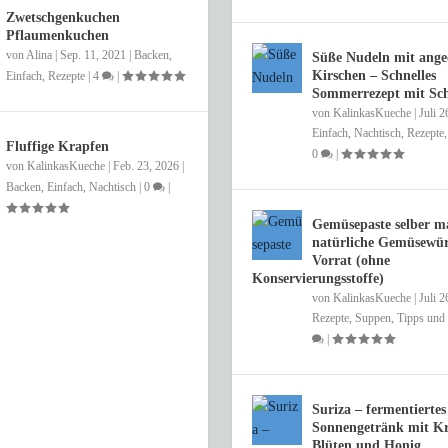
Zwetschgenkuchen
Pflaumenkuchen
von
Alina
|
Sep. 11, 2021
|
Backen
,
Süße Nudeln mit ange
Kirschen – Schnelles
Einfach
,
Rezepte
|
4
|
Sommerrezept mit S
von
KalinkasKueche
|
Juli 2
Einfach
,
Nachtisch
,
Rezepte
Fluffige Krapfen
0
|
von
KalinkasKueche
|
Feb. 23, 2026
|
Backen
,
Einfach
,
Nachtisch
|
0
|
Gemüsepaste selber m
natürliche Gemüsewür
Vorrat (ohne
Konservierungsstoffe)
von
KalinkasKueche
|
Juli 2
Rezepte
,
Suppen
,
Tipps und 
|
Suriza – fermentiertes
Sonnengetränk mit Kr
Blüten und Honig