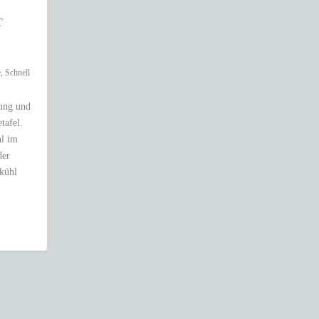
T
e
,
Schnell
lung und
tafel.
hl im
der
 kühl