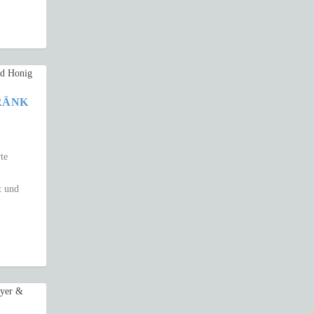
RÄNK
te
t und