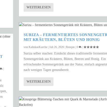
WEITERLESEN
SURIZA – FERMENTIERTES SONNENGET
MIT KRÄUTERN, BLÜTEN UND HONIG
von
KalinkasKueche
|
Juli 26, 2026
|
Rezepte
|
0
|
Suriza selber machen: Entdeckt dieses traditionelle fermentier
AT
Sonnengetränk aus Kräutern, Blüten, Beeren und Honig. Ein
erfrischendes Sommergetränk aus der Natur, einfach angesetz
|
nach wenigen Tagen genussbereit.
zu
WEITERLESEN
alz
uppen,
en