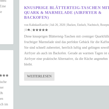
hnell
 Eine
KNUSPRIGE BLÄTTERTEIG-TASCHEN MI
ie
QUARK & MARMELADE (AIRFRYER &
BACKOFEN)
von
KalinkasKueche
|
Juli 26, 2026
|
Backen
,
Einfach
,
Nachtisch
,
Rezept
|
0
|
Diese knusprigen Blätterteig-Taschen mit cremiger Quarkfül
fruchtiger Marmelade sind das perfekte Gebäck für die Kaffee
Sie sind schnell zubereitet, herrlich luftig und gelingen sowo
Airfryer als auch im Backofen. Gerade an warmen Tagen ist 
Airfryer eine praktische Alternative, da die Küche angenehm
bleibt.
WEITERLESEN
ische
zer
 Ob
ken
uch im