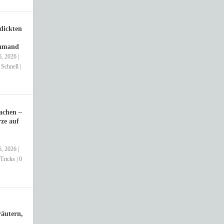
dickten
chmand
6, 2026
|
,
Schnell
|
achen –
ze auf
6, 2026
|
Tricks
|
0
äutern,