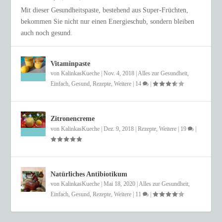
Mit dieser Gesundheitspaste, bestehend aus Super-Früchten,
bekommen Sie nicht nur einen Energieschub, sondern bleiben
auch noch gesund.
Vitaminpaste
von
KalinkasKueche
|
Nov. 4, 2018
|
Alles zur Gesundheit
,
Einfach
,
Gesund
,
Rezepte
,
Weitere
|
14
|
Zitronencreme
von
KalinkasKueche
|
Dez. 9, 2018
|
Rezepte
,
Weitere
|
19
|
Natürliches Antibiotikum
von
KalinkasKueche
|
Mai 18, 2020
|
Alles zur Gesundheit
,
Einfach
,
Gesund
,
Rezepte
,
Weitere
|
11
|