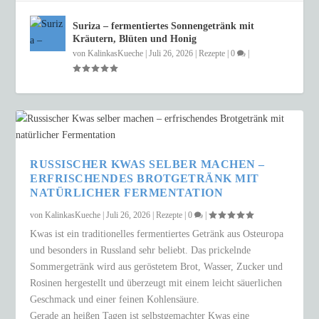
Suriza – fermentiertes Sonnengetränk mit
Kräutern, Blüten und Honig
von
KalinkasKueche
|
Juli 26, 2026
|
Rezepte
|
0
|
RUSSISCHER KWAS SELBER MACHEN –
ERFRISCHENDES BROTGETRÄNK MIT
NATÜRLICHER FERMENTATION
von
KalinkasKueche
|
Juli 26, 2026
|
Rezepte
|
0
|
Kwas ist ein traditionelles fermentiertes Getränk aus Osteuropa
und besonders in Russland sehr beliebt. Das prickelnde
Sommergetränk wird aus geröstetem Brot, Wasser, Zucker und
Rosinen hergestellt und überzeugt mit einem leicht säuerlichen
Geschmack und einer feinen Kohlensäure.
Gerade an heißen Tagen ist selbstgemachter Kwas eine