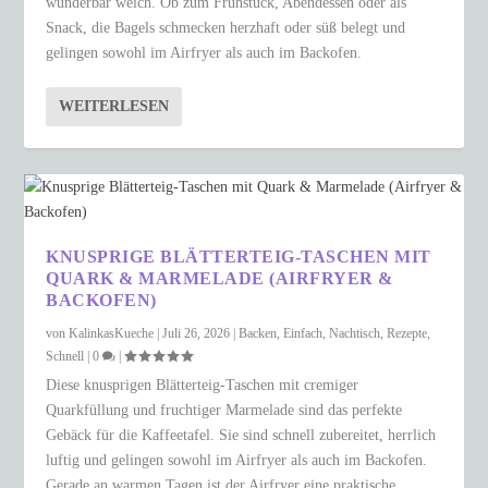
wunderbar weich. Ob zum Frühstück, Abendessen oder als
Snack, die Bagels schmecken herzhaft oder süß belegt und
gelingen sowohl im Airfryer als auch im Backofen.
WEITERLESEN
KNUSPRIGE BLÄTTERTEIG-TASCHEN MIT
QUARK & MARMELADE (AIRFRYER &
BACKOFEN)
von
KalinkasKueche
|
Juli 26, 2026
|
Backen
,
Einfach
,
Nachtisch
,
Rezepte
,
Schnell
|
0
|
Diese knusprigen Blätterteig-Taschen mit cremiger
Quarkfüllung und fruchtiger Marmelade sind das perfekte
Gebäck für die Kaffeetafel. Sie sind schnell zubereitet, herrlich
luftig und gelingen sowohl im Airfryer als auch im Backofen.
Gerade an warmen Tagen ist der Airfryer eine praktische