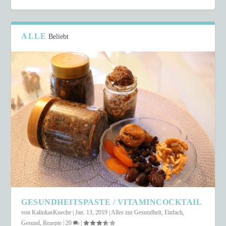
ALLE
Beliebt
SCHNELLER COUSCOUS-SALAT IN NUR 15
MINUTEN
GESUNDHEITSPASTE / VITAMINCOCKTAIL
von
KalinkasKueche
|
Jan. 13, 2019
|
Alles zur Gesundheit
,
Einfach
,
Gesund
,
Rezepte
|
20
|