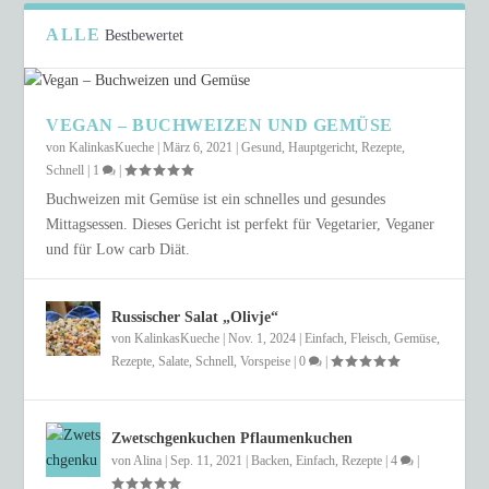
ALLE
Bestbewertet
VEGAN – BUCHWEIZEN UND GEMÜSE
von
KalinkasKueche
|
März 6, 2021
|
Gesund
,
Hauptgericht
,
Rezepte
,
Schnell
|
1
|
Buchweizen mit Gemüse ist ein schnelles und gesundes
Mittagsessen. Dieses Gericht ist perfekt für Vegetarier, Veganer
und für Low carb Diät.
Russischer Salat „Olivje“
von
KalinkasKueche
|
Nov. 1, 2024
|
Einfach
,
Fleisch
,
Gemüse
,
Rezepte
,
Salate
,
Schnell
,
Vorspeise
|
0
|
Zwetschgenkuchen Pflaumenkuchen
von
Alina
|
Sep. 11, 2021
|
Backen
,
Einfach
,
Rezepte
|
4
|