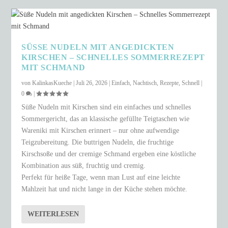
SÜSSE NUDELN MIT ANGEDICKTEN K
IRSCHEN – SCHNELLES SOMMERREZEPT M
IT SCHMAND
von
KalinkasKueche
|
Juli 26, 2026
|
Einfach
,
Nachtisch
,
Rezepte
,
Schnell
|
0
|
Süße Nudeln mit Kirschen sind ein einfaches und schnelles
Sommergericht, das an klassische gefüllte Teigtaschen wie
Wareniki mit Kirschen erinnert – nur ohne aufwendige
Teigzubereitung. Die buttrigen Nudeln, die fruchtige
Kirschsoße und der cremige Schmand ergeben eine köstliche
Kombination aus süß, fruchtig und cremig.
Perfekt für heiße Tage, wenn man Lust auf eine leichte
Mahlzeit hat und nicht lange in der Küche stehen möchte.
WEITERLESEN