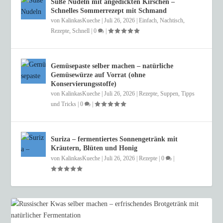
Süße Nudeln mit angedickten Kirschen –
Schnelles Sommerrezept mit Schmand
von
KalinkasKueche
|
Juli 26, 2026
|
Einfach
,
Nachtisch
,
Rezepte
,
Schnell
|
0
|
Gemüsepaste selber machen – natürliche
Gemüsewürze auf Vorrat (ohne
Konservierungsstoffe)
von
KalinkasKueche
|
Juli 26, 2026
|
Rezepte
,
Suppen
,
Tipps
und Tricks
|
0
|
Suriza – fermentiertes Sonnengetränk mit
Kräutern, Blüten und Honig
von
KalinkasKueche
|
Juli 26, 2026
|
Rezepte
|
0
|