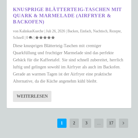
KNUSPRIGE BLÄTTERTEIG-TASCHEN MIT
QUARK & MARMELADE (AIRFRYER &
BACKOFEN)
von
KalinkasKueche
|
Juli 26, 2026
|
Backen
,
Einfach
,
Nachtisch
,
Rezepte
,
Schnell
|
0
|
Diese knusprigen Blätterteig-Taschen mit cremiger
Quarkfüllung und fruchtiger Marmelade sind das perfekte
Gebäck für die Kaffeetafel. Sie sind schnell zubereitet, herrlich
luftig und gelingen sowohl im Airfryer als auch im Backofen.
Gerade an warmen Tagen ist der Airfryer eine praktische
Alternative, da die Küche angenehm kühl bleibt.
WEITERLESEN
1
2
3
...
17