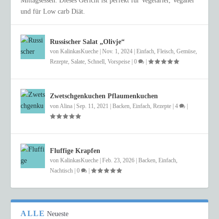
Mittagsessen. Dieses Gericht ist perfekt für Vegetarier, Veganer
und für Low carb Diät.
Russischer Salat „Olivje“
von
KalinkasKueche
|
Nov. 1, 2024
|
Einfach
,
Fleisch
,
Gemüse
,
Rezepte
,
Salate
,
Schnell
,
Vorspeise
|
0
|
Zwetschgenkuchen Pflaumenkuchen
von
Alina
|
Sep. 11, 2021
|
Backen
,
Einfach
,
Rezepte
|
4
|
Fluffige Krapfen
von
KalinkasKueche
|
Feb. 23, 2026
|
Backen
,
Einfach
,
Nachtisch
|
0
|
ALLE
Neueste