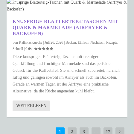
KNUSPRIGE BLÄTTERTEIG-TASCHEN MIT
QUARK & MARMELADE (AIRFRYER &
BACKOFEN)
von
KalinkasKueche
|
Juli 26, 2026
|
Backen
,
Einfach
,
Nachtisch
,
Rezepte
,
Schnell
|
0
|
Diese knusprigen Blätterteig-Taschen mit cremiger
Quarkfüllung und fruchtiger Marmelade sind das perfekte
Gebäck für die Kaffeetafel. Sie sind schnell zubereitet, herrlich
luftig und gelingen sowohl im Airfryer als auch im Backofen.
Gerade an warmen Tagen ist der Airfryer eine praktische
Alternative, da die Küche angenehm kühl bleibt.
WEITERLESEN
1
2
3
...
17