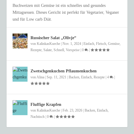
Buchweizen mit Gemüse ist ein schnelles und gesundes
Mittagsessen. Dieses Gericht ist perfekt für Vegetarier, Veganer
und für Low carb Diät.
Russischer Salat „Olivje“
von
KalinkasKueche
|
Nov. 1, 2024
|
Einfach
,
Fleisch
,
Gemüse
,
Rezepte
,
Salate
,
Schnell
,
Vorspeise
|
0
|
Zwetschgenkuchen Pflaumenkuchen
von
Alina
|
Sep. 11, 2021
|
Backen
,
Einfach
,
Rezepte
|
4
|
Fluffige Krapfen
von
KalinkasKueche
|
Feb. 23, 2026
|
Backen
,
Einfach
,
Nachtisch
|
0
|