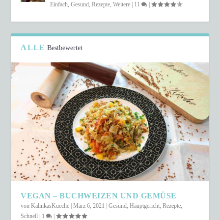
Einfach
,
Gesund
,
Rezepte
,
Weitere
|
11
|
ALLE
Bestbewertet
VEGAN – BUCHWEIZEN UND GEMÜSE
von
KalinkasKueche
|
März 6, 2021
|
Gesund
,
Hauptgericht
,
Rezepte
,
Schnell
|
1
|