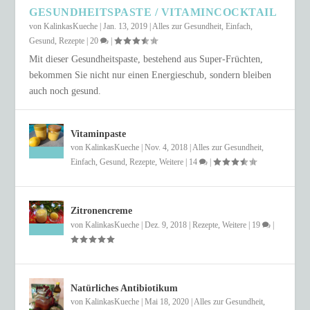
GESUNDHEITSPASTE / VITAMINCOCKTAIL
von
KalinkasKueche
|
Jan. 13, 2019
|
Alles zur Gesundheit
,
Einfach
,
Gesund
,
Rezepte
|
20
|
Mit dieser Gesundheitspaste, bestehend aus Super-Früchten,
bekommen Sie nicht nur einen Energieschub, sondern bleiben
auch noch gesund.
Vitaminpaste
von
KalinkasKueche
|
Nov. 4, 2018
|
Alles zur Gesundheit
,
Einfach
,
Gesund
,
Rezepte
,
Weitere
|
14
|
Zitronencreme
von
KalinkasKueche
|
Dez. 9, 2018
|
Rezepte
,
Weitere
|
19
|
Natürliches Antibiotikum
von
KalinkasKueche
|
Mai 18, 2020
|
Alles zur Gesundheit
,