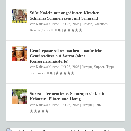
Süße Nudeln mit angedickten Kirschen –
Schnelles Sommerrezept mit Schmand
von
KalinkasKueche
|
Juli 26, 2026
|
Einfach
,
Nachtisch
,
Rezepte
,
Schnell
|
0
|
Gemüsepaste selber machen – natürliche
Gemüsewürze auf Vorrat (ohne
Konservierungsstoffe)
von
KalinkasKueche
|
Juli 26, 2026
|
Rezepte
,
Suppen
,
Tipps
und Tricks
|
0
|
Suriza – fermentiertes Sonnengetränk mit
Kräutern, Blüten und Honig
von
KalinkasKueche
|
Juli 26, 2026
|
Rezepte
|
0
|