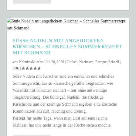
SÜSSE NUDELN MIT ANGEDICKTEN K
IRSCHEN – SCHNELLES SOMMERREZEPT M
IT SCHMAND
von
KalinkasKueche
|
Juli 26, 2026
|
Einfach
,
Nachtisch
,
Rezepte
,
Schnell
|
0
|
Süße Nudeln mit Kirschen sind ein einfaches und schnelles
Sommergericht, das an klassische gefüllte Teigtaschen wie
Wareniki mit Kirschen erinnert – nur ohne aufwendige
Teigzubereitung. Die buttrigen Nudeln, die fruchtige
Kirschsoße und der cremige Schmand ergeben eine köstliche
Kombination aus süß, fruchtig und cremig.
Perfekt für heiße Tage, wenn man Lust auf eine leichte
Mahlzeit hat und nicht lange in der Küche stehen möchte.