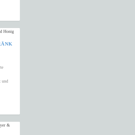
RÄNK
te
t und