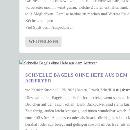
Das Beste: Die Gemüsewürze hält sich über viele Monate, ist sc
vorbereitet und ihr wisst genau, welche Zutaten enthalten sind.
tolle Möglichkeit, Gemüse haltbar zu machen und Vorräte für d
Küche anzulegen.
Viel Spaß beim Ausprobieren!
WEITERLESEN
SCHNELLE BAGELS OHNE HEFE AUS DEM
AIRFRYER
von
KalinkasKueche
|
Juli 26, 2026
|
Backen
,
Einfach
,
Schnell
|
0
|
Diese schnellen Bagels ohne Hefe sind perfekt, wenn spontan fr
Brötchen auf den Tisch sollen. Dank Backpulver sind sie in kur
Zeit fertig, außen leicht knusprig und innen wunderbar weich.
zum Frühstück, Abendessen oder als Snack, die Bagels schmec
herzhaft oder süß belegt und gelingen sowohl im Airfryer als a