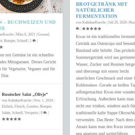
BROTGETRÄNK MIT
NATÜRLICHER
FERMENTATION
N – BUCHWEIZEN UND
von
KalinkasKueche
|
Juli 26, 2026
|
Rez
SE
|
kasKueche
|
März 6, 2021
|
Gesund
,
Kwas ist ein traditionelles ferment
ht
,
Rezepte
,
Schnell
|
1
|
Getränk aus Osteuropa und besond
Russland sehr beliebt. Das prickel
n mit Gemüse ist ein schnelles
Sommergetränk wird aus geröstet
des Mittagsessen. Dieses Gericht
Wasser, Zucker und Rosinen herges
kt für Vegetarier, Veganer und für
und überzeugt mit einem leicht
 Diät.
NUR 15 MINUTEN
säuerlichen Geschmack und einer 
Kohlensäure. Gerade an heißen Tag
e
,
Schnell
|
0
|
selbstgemachter Kwas eine wunde
Russischer Salat „Olivje“
Erfrischung. Außerdem kann man 
von
KalinkasKueche
|
Nov. 1, 2024
|
nicht nur trinken, sondern auch fü
Einfach
,
Fleisch
,
Gemüse
,
Rezepte
,
traditionelle kalte Suppe Okrosch
Salate
,
Schnell
,
Vorspeise
|
0
|
verwenden. Das Beste: Nach dem e
Ansatz kann man den Kwas immer
neu ansetzen und weiterführen.