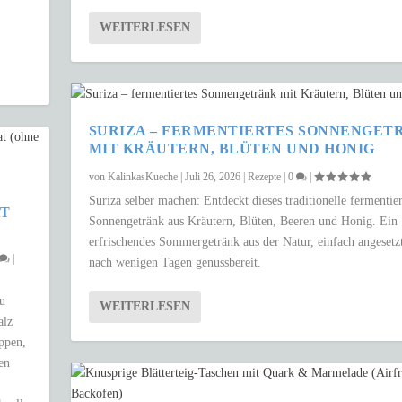
WEITERLESEN
SURIZA – FERMENTIERTES SONNENGET
MIT KRÄUTERN, BLÜTEN UND HONIG
von
KalinkasKueche
|
Juli 26, 2026
|
Rezepte
|
0
|
Suriza selber machen: Entdeckt dieses traditionelle fermentier
AT
Sonnengetränk aus Kräutern, Blüten, Beeren und Honig. Ein
erfrischendes Sommergetränk aus der Natur, einfach angesetz
|
nach wenigen Tagen genussbereit.
zu
WEITERLESEN
alz
uppen,
en