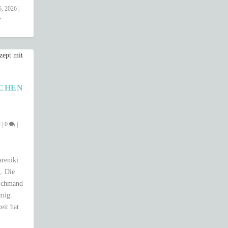
6, 2026
|
HEN –
l
|
0
|
areniki
. Die
 Schmand
emig.
eit hat