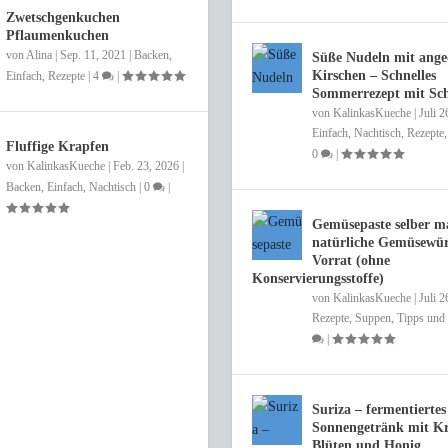
Zwetschgenkuchen
Pflaumenkuchen
von
Alina
|
Sep. 11, 2021
|
Backen
,
Süße Nudeln mit ange
Kirschen – Schnelles
Einfach
,
Rezepte
|
4
|
Sommerrezept mit S
von
KalinkasKueche
|
Juli 2
Einfach
,
Nachtisch
,
Rezepte
Fluffige Krapfen
0
|
von
KalinkasKueche
|
Feb. 23, 2026
|
Backen
,
Einfach
,
Nachtisch
|
0
|
Gemüsepaste selber m
natürliche Gemüsewür
Vorrat (ohne
Konservierungsstoffe)
von
KalinkasKueche
|
Juli 2
Rezepte
,
Suppen
,
Tipps und 
|
Suriza – fermentiertes
Sonnengetränk mit Kr
Blüten und Honig