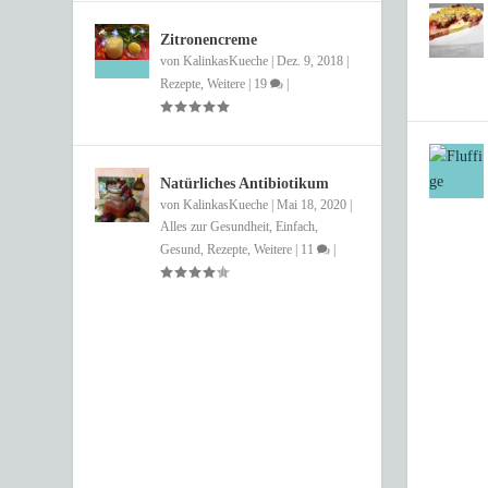
Zitronencreme
von
KalinkasKueche
|
Dez. 9, 2018
|
Rezepte
,
Weitere
|
19
|
Natürliches Antibiotikum
von
KalinkasKueche
|
Mai 18, 2020
|
Alles zur Gesundheit
,
Einfach
,
Gesund
,
Rezepte
,
Weitere
|
11
|