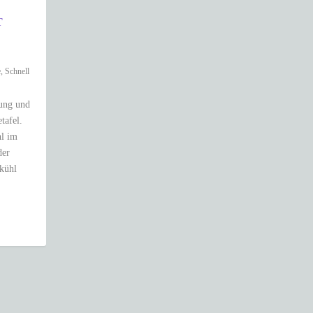
T
e
,
Schnell
lung und
tafel.
hl im
der
 kühl