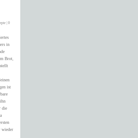
epte
|
0
iertes
ers in
nde
em Brot,
tellt
feinen
en ist
rbare
ihn
r die
ka
rsten
 wieder