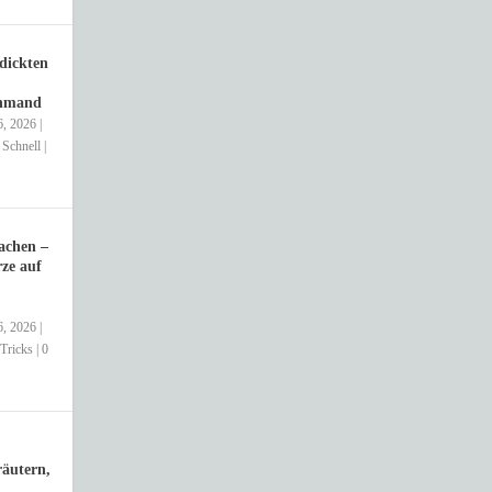
dickten
chmand
6, 2026
|
,
Schnell
|
achen –
ze auf
6, 2026
|
Tricks
|
0
äutern,