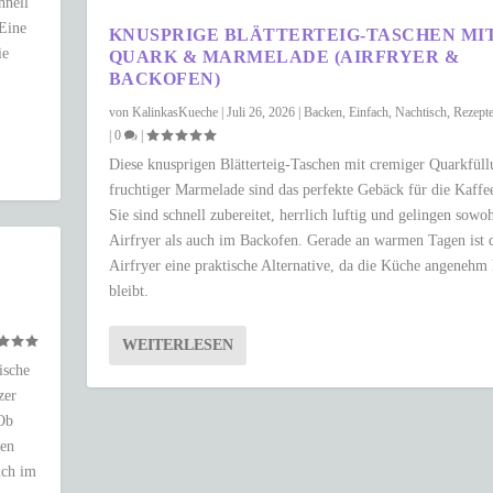
hnell
 Eine
KNUSPRIGE BLÄTTERTEIG-TASCHEN MI
ie
QUARK & MARMELADE (AIRFRYER &
BACKOFEN)
von
KalinkasKueche
|
Juli 26, 2026
|
Backen
,
Einfach
,
Nachtisch
,
Rezept
|
0
|
Diese knusprigen Blätterteig-Taschen mit cremiger Quarkfül
fruchtiger Marmelade sind das perfekte Gebäck für die Kaffee
Sie sind schnell zubereitet, herrlich luftig und gelingen sowo
Airfryer als auch im Backofen. Gerade an warmen Tagen ist 
Airfryer eine praktische Alternative, da die Küche angenehm
bleibt.
WEITERLESEN
ische
zer
 Ob
ken
uch im