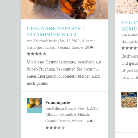
VEGA
GESUNDHEITSPASTE /
GEMÜ
VITAMINCOCKTAIL
von
Kalin
von
KalinkasKueche
|
Jan. 13, 2019
|
Alles zur
Hauptgeric
Gesundheit
,
Einfach
,
Gesund
,
Rezepte
|
20
|
Buchweize
Mit dieser Gesundheitspaste, bestehend aus
und gesun
Super-Früchten, bekommen Sie nicht nur
ist perfe
einen Energieschub, sondern bleiben auch
Low carb
SCHNELLER COUSCOUS-SALAT IN 
noch gesund.
Gepostet von
Anastasia Fix
|
Juni 4, 2021
|
Einfach
,
Gesund
,
Rezepte
,
Salat
Vitaminpaste
von
KalinkasKueche
|
Nov. 4, 2018
|
Alles zur Gesundheit
,
Einfach
,
Gesund
,
Rezepte
,
Weitere
|
14
|