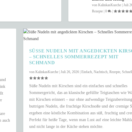
von
KalinkasKueche
|
Juli 2
Rezepte
|
0
|
SÜSSE NUDELN MIT ANGEDICKTEN KIRSC
SCHNELLES SOMMERREZEPT MIT S
CHMAND
von
KalinkasKueche
|
Juli 26, 2026
|
Einfach
,
Nachtisch
,
Rezepte
,
Schnel
 und
Süße Nudeln mit Kirschen sind ein einfaches und schnelles
ränk
Sommergericht, das an klassische gefüllte Teigtaschen wie W
lt
mit Kirschen erinnert – nur ohne aufwendige Teigzubereitung
er
buttrigen Nudeln, die fruchtige Kirschsoße und der cremige
ergeben eine köstliche Kombination aus süß, fruchtig und cr
are
Perfekt für heiße Tage, wenn man Lust auf eine leichte Mahlz
n auch
und nicht lange in der Küche stehen möchte.