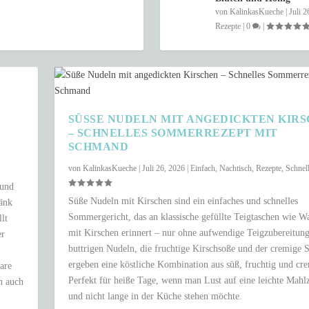
von
KalinkasKueche
|
Juli 2
Rezepte
|
0
|
SÜSSE NUDELN MIT ANGEDICKTEN KIRSC
SCHNELLES SOMMERREZEPT MIT S
CHMAND
von
KalinkasKueche
|
Juli 26, 2026
|
Einfach
,
Nachtisch
,
Rezepte
,
Schnel
 und
Süße Nudeln mit Kirschen sind ein einfaches und schnelles
ränk
Sommergericht, das an klassische gefüllte Teigtaschen wie W
lt
mit Kirschen erinnert – nur ohne aufwendige Teigzubereitung
er
buttrigen Nudeln, die fruchtige Kirschsoße und der cremige
ergeben eine köstliche Kombination aus süß, fruchtig und cr
are
Perfekt für heiße Tage, wenn man Lust auf eine leichte Mahlz
n auch
und nicht lange in der Küche stehen möchte.