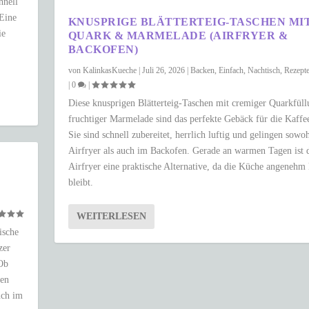
hnell
 Eine
KNUSPRIGE BLÄTTERTEIG-TASCHEN MI
ie
QUARK & MARMELADE (AIRFRYER &
BACKOFEN)
von
KalinkasKueche
|
Juli 26, 2026
|
Backen
,
Einfach
,
Nachtisch
,
Rezept
|
0
|
Diese knusprigen Blätterteig-Taschen mit cremiger Quarkfül
fruchtiger Marmelade sind das perfekte Gebäck für die Kaffee
Sie sind schnell zubereitet, herrlich luftig und gelingen sowo
Airfryer als auch im Backofen. Gerade an warmen Tagen ist 
Airfryer eine praktische Alternative, da die Küche angenehm
bleibt.
WEITERLESEN
ische
zer
 Ob
ken
uch im