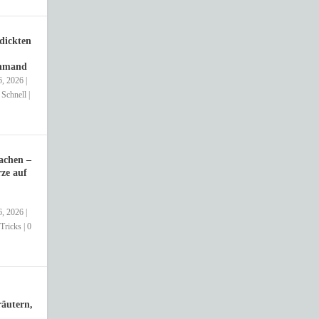
dickten
chmand
6, 2026
|
,
Schnell
|
achen –
ze auf
6, 2026
|
Tricks
|
0
äutern,