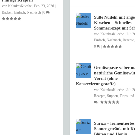
Fluffige Krapfen
von
KalinkasKueche
|
Feb. 23, 2026
|
Backen
,
Einfach
,
Nachtisch
|
0
|
Süße Nudeln mit ange
Kirschen – Schnelles
Sommerrezept mit S
von
KalinkasKueche
|
Juli 2
Einfach
,
Nachtisch
,
Rezepte
0
|
Gemüsepaste selber m
natürliche Gemüsewür
Vorrat (ohne
Konservierungsstoffe)
von
KalinkasKueche
|
Juli 2
Rezepte
,
Suppen
,
Tipps und 
|
Suriza – fermentiertes
Sonnengetränk mit Kr
Blüten und Honig