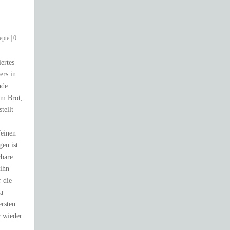
epte
|
0
iertes
ers in
nde
em Brot,
tellt
feinen
en ist
rbare
ihn
r die
ka
rsten
 wieder