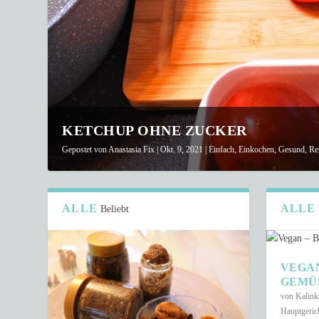
KETCHUP OHNE ZUCKER
Gepostet von
Anastasia Fix
|
Okt. 9, 2021
|
Einfach
,
Einkochen
,
Gesund
,
Re
ALLE
ALLE
Beliebt
VEGA
GEMÜ
von
Kalin
Hauptgeric