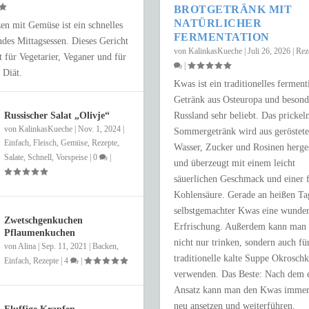
BROTGETRÄNK MIT
NATÜRLICHER
n mit Gemüse ist ein schnelles
FERMENTATION
des Mittagsessen. Dieses Gericht
von
KalinkasKueche
|
Juli 26, 2026
|
Rez
kt für Vegetarier, Veganer und für
|
 Diät.
Kwas ist ein traditionelles ferment
Getränk aus Osteuropa und besond
Russischer Salat „Olivje“
Russland sehr beliebt. Das prickel
von
KalinkasKueche
|
Nov. 1, 2024
|
Sommergetränk wird aus geröstet
Einfach
,
Fleisch
,
Gemüse
,
Rezepte
,
Wasser, Zucker und Rosinen herges
Salate
,
Schnell
,
Vorspeise
|
0
|
und überzeugt mit einem leicht
NUR 15 MINUTEN
säuerlichen Geschmack und einer 
Kohlensäure. Gerade an heißen Tag
e
,
Schnell
|
0
|
selbstgemachter Kwas eine wunde
Zwetschgenkuchen
Erfrischung. Außerdem kann man 
Pflaumenkuchen
nicht nur trinken, sondern auch fü
von
Alina
|
Sep. 11, 2021
|
Backen
,
traditionelle kalte Suppe Okrosch
Einfach
,
Rezepte
|
4
|
verwenden. Das Beste: Nach dem e
Ansatz kann man den Kwas immer
neu ansetzen und weiterführen.