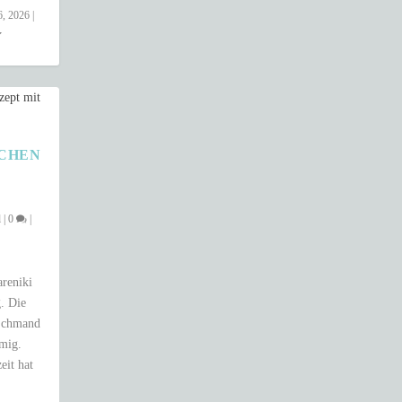
6, 2026
|
HEN –
l
|
0
|
areniki
. Die
 Schmand
emig.
eit hat