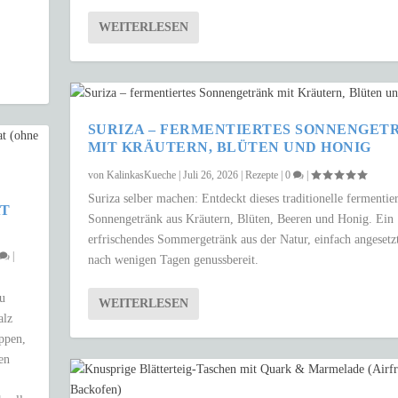
WEITERLESEN
SURIZA – FERMENTIERTES SONNENGET
MIT KRÄUTERN, BLÜTEN UND HONIG
von
KalinkasKueche
|
Juli 26, 2026
|
Rezepte
|
0
|
Suriza selber machen: Entdeckt dieses traditionelle fermentier
AT
Sonnengetränk aus Kräutern, Blüten, Beeren und Honig. Ein
erfrischendes Sommergetränk aus der Natur, einfach angesetz
|
nach wenigen Tagen genussbereit.
zu
WEITERLESEN
alz
uppen,
en