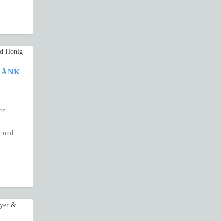
RÄNK
te
t und