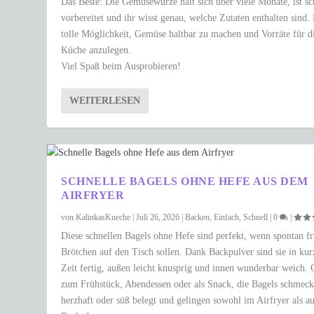
Das Beste: Die Gemüsewürze hält sich über viele Monate, ist sc
vorbereitet und ihr wisst genau, welche Zutaten enthalten sind.
tolle Möglichkeit, Gemüse haltbar zu machen und Vorräte für d
Küche anzulegen.
Viel Spaß beim Ausprobieren!
WEITERLESEN
SCHNELLE BAGELS OHNE HEFE AUS DEM
AIRFRYER
von
KalinkasKueche
|
Juli 26, 2026
|
Backen
,
Einfach
,
Schnell
|
0
|
Diese schnellen Bagels ohne Hefe sind perfekt, wenn spontan fr
Brötchen auf den Tisch sollen. Dank Backpulver sind sie in kur
Zeit fertig, außen leicht knusprig und innen wunderbar weich.
zum Frühstück, Abendessen oder als Snack, die Bagels schmec
herzhaft oder süß belegt und gelingen sowohl im Airfryer als a