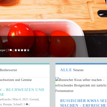
zepte
|
3
|
ALLE
Bestbewertet
Neueste
N – BUCHWEIZEN UND
SE
kasKueche
|
März 6, 2021
|
Gesund
,
RUSSISCHER KWAS SE
ht
,
Rezepte
,
Schnell
|
1
|
MACHEN – ERFRISCH