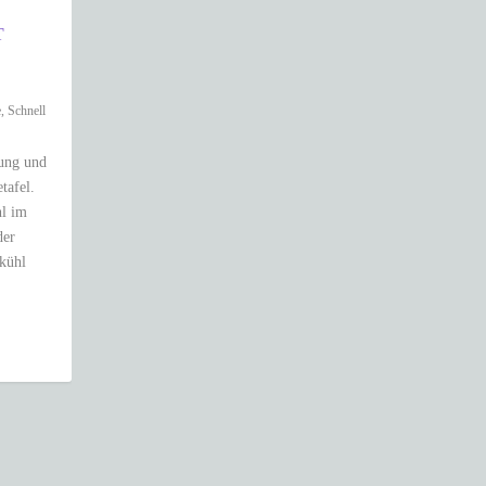
T
e
,
Schnell
lung und
tafel.
hl im
der
 kühl