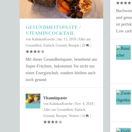
Buchweize
und gesun
ist perfe
GESUNDHEITSPASTE /
Low carb
VITAMINCOCKTAIL
von
KalinkasKueche
|
Jan. 13, 2019
|
Alles zur
Gesundheit
,
Einfach
,
Gesund
,
Rezepte
|
20
|
Mit dieser Gesundheitspaste, bestehend aus
Super-Früchten, bekommen Sie nicht nur
einen Energieschub, sondern bleiben auch
SCHNELLER COUSCOUS-SALAT IN 
noch gesund.
Gepostet von
Anastasia Fix
|
Juni 4, 2021
|
Einfach
,
Gesund
,
Rezepte
,
Salat
Vitaminpaste
von
KalinkasKueche
|
Nov. 4, 2018
|
Alles zur Gesundheit
,
Einfach
,
Gesund
,
Rezepte
,
Weitere
|
14
|