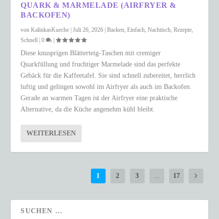
QUARK & MARMELADE (AIRFRYER &
BACKOFEN)
von
KalinkasKueche
|
Juli 26, 2026
|
Backen
,
Einfach
,
Nachtisch
,
Rezepte
,
Schnell
|
0
|
Diese knusprigen Blätterteig-Taschen mit cremiger
Quarkfüllung und fruchtiger Marmelade sind das perfekte
Gebäck für die Kaffeetafel. Sie sind schnell zubereitet, herrlich
luftig und gelingen sowohl im Airfryer als auch im Backofen.
Gerade an warmen Tagen ist der Airfryer eine praktische
Alternative, da die Küche angenehm kühl bleibt.
WEITERLESEN
1
2
3
...
17