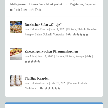
Mittagsessen. Dieses Gericht ist perfekt für Vegetarier, Veganer
und für Low carb Diät.
Russischer Salat „Olivje“
von
KalinkasKueche
|
Nov. 1, 2024
|
Einfach
,
Fleisch
,
Gemüse
,
Rezepte
,
Salate
,
Schnell
,
Vorspeise
|
0
|
Zwetschgenkuchen Pflaumenkuchen
von
Alina
|
Sep. 11, 2021
|
Backen
,
Einfach
,
Rezepte
|
4
|
Fluffige Krapfen
von
KalinkasKueche
|
Feb. 23, 2026
|
Backen
,
Einfach
,
Nachtisch
|
0
|