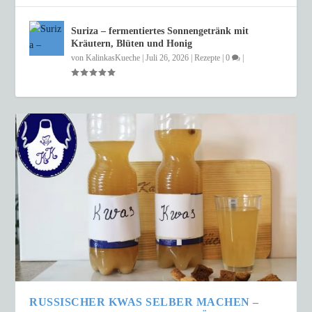
Suriza – fermentiertes Sonnengetränk mit
Kräutern, Blüten und Honig
von
KalinkasKueche
|
Juli 26, 2026
|
Rezepte
|
0
|
RUSSISCHER KWAS SELBER MACHEN –