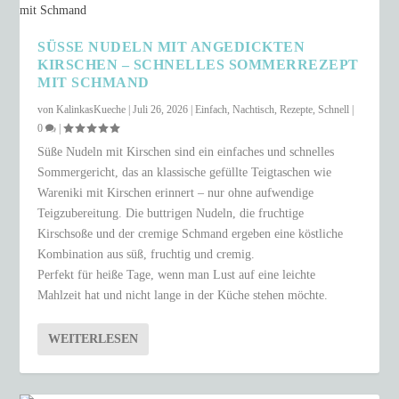
SÜSSE NUDELN MIT ANGEDICKTEN K
IRSCHEN – SCHNELLES SOMMERREZEPT M
IT SCHMAND
von
KalinkasKueche
|
Juli 26, 2026
|
Einfach
,
Nachtisch
,
Rezepte
,
Schnell
|
0
|
Süße Nudeln mit Kirschen sind ein einfaches und schnelles
Sommergericht, das an klassische gefüllte Teigtaschen wie
Wareniki mit Kirschen erinnert – nur ohne aufwendige
Teigzubereitung. Die buttrigen Nudeln, die fruchtige
Kirschsoße und der cremige Schmand ergeben eine köstliche
Kombination aus süß, fruchtig und cremig.
Perfekt für heiße Tage, wenn man Lust auf eine leichte
Mahlzeit hat und nicht lange in der Küche stehen möchte.
WEITERLESEN