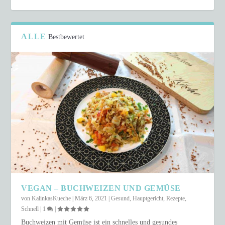
ALLE
Bestbewertet
VEGAN – BUCHWEIZEN UND GEMÜSE
von
KalinkasKueche
|
März 6, 2021
|
Gesund
,
Hauptgericht
,
Rezepte
,
Schnell
|
1
|
Buchweizen mit Gemüse ist ein schnelles und gesundes