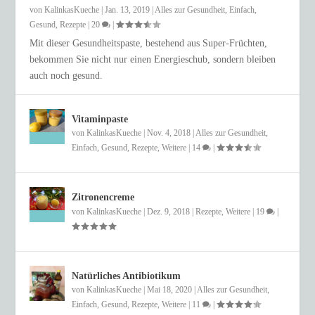
von
KalinkasKueche
|
Jan. 13, 2019
|
Alles zur Gesundheit
,
Einfach
,
Gesund
,
Rezepte
|
20
|
Mit dieser Gesundheitspaste, bestehend aus Super-Früchten,
bekommen Sie nicht nur einen Energieschub, sondern bleiben
auch noch gesund.
Vitaminpaste
von
KalinkasKueche
|
Nov. 4, 2018
|
Alles zur Gesundheit
,
Einfach
,
Gesund
,
Rezepte
,
Weitere
|
14
|
Zitronencreme
von
KalinkasKueche
|
Dez. 9, 2018
|
Rezepte
,
Weitere
|
19
|
Natürliches Antibiotikum
von
KalinkasKueche
|
Mai 18, 2020
|
Alles zur Gesundheit
,
Einfach
,
Gesund
,
Rezepte
,
Weitere
|
11
|