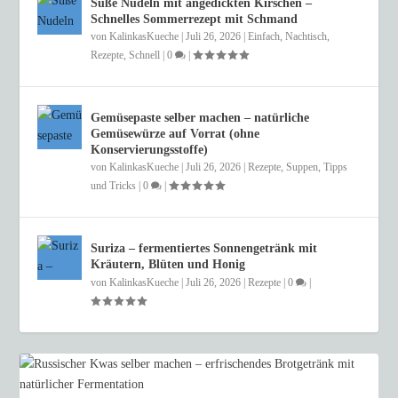
Süße Nudeln mit angedickten Kirschen –
Schnelles Sommerrezept mit Schmand
von
KalinkasKueche
|
Juli 26, 2026
|
Einfach
,
Nachtisch
,
Rezepte
,
Schnell
|
0
|
Gemüsepaste selber machen – natürliche
Gemüsewürze auf Vorrat (ohne
Konservierungsstoffe)
von
KalinkasKueche
|
Juli 26, 2026
|
Rezepte
,
Suppen
,
Tipps
und Tricks
|
0
|
Suriza – fermentiertes Sonnengetränk mit
Kräutern, Blüten und Honig
von
KalinkasKueche
|
Juli 26, 2026
|
Rezepte
|
0
|