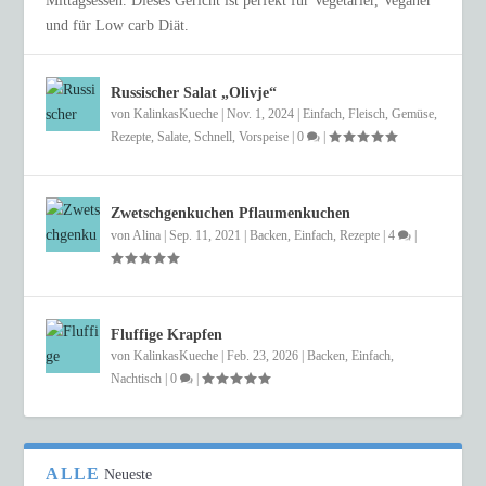
Mittagsessen. Dieses Gericht ist perfekt für Vegetarier, Veganer
und für Low carb Diät.
Russischer Salat „Olivje“
von
KalinkasKueche
|
Nov. 1, 2024
|
Einfach
,
Fleisch
,
Gemüse
,
Rezepte
,
Salate
,
Schnell
,
Vorspeise
|
0
|
Zwetschgenkuchen Pflaumenkuchen
von
Alina
|
Sep. 11, 2021
|
Backen
,
Einfach
,
Rezepte
|
4
|
Fluffige Krapfen
von
KalinkasKueche
|
Feb. 23, 2026
|
Backen
,
Einfach
,
Nachtisch
|
0
|
ALLE
Neueste