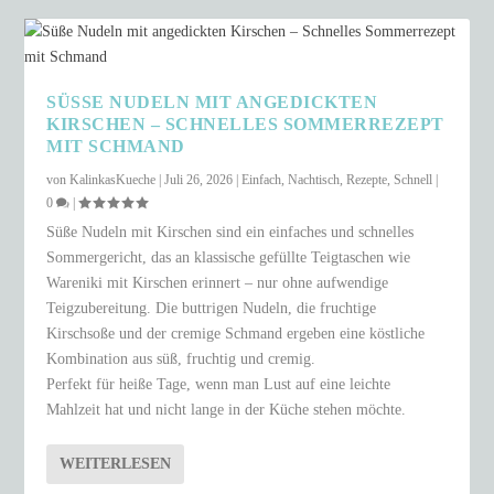
SÜSSE NUDELN MIT ANGEDICKTEN K
IRSCHEN – SCHNELLES SOMMERREZEPT M
IT SCHMAND
von
KalinkasKueche
|
Juli 26, 2026
|
Einfach
,
Nachtisch
,
Rezepte
,
Schnell
|
0
|
Süße Nudeln mit Kirschen sind ein einfaches und schnelles
Sommergericht, das an klassische gefüllte Teigtaschen wie
Wareniki mit Kirschen erinnert – nur ohne aufwendige
Teigzubereitung. Die buttrigen Nudeln, die fruchtige
Kirschsoße und der cremige Schmand ergeben eine köstliche
Kombination aus süß, fruchtig und cremig.
Perfekt für heiße Tage, wenn man Lust auf eine leichte
Mahlzeit hat und nicht lange in der Küche stehen möchte.
WEITERLESEN