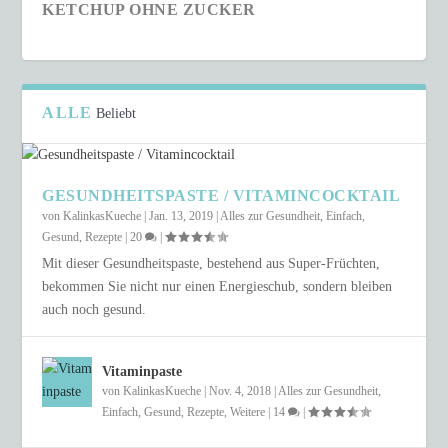
KETCHUP OHNE ZUCKER
ALLE
Beliebt
GESUNDHEITSPASTE / VITAMINCOCKTAIL
von
KalinkasKueche
|
Jan. 13, 2019
|
Alles zur Gesundheit
,
Einfach
,
Gesund
,
Rezepte
|
20
|
Mit dieser Gesundheitspaste, bestehend aus Super-Früchten,
bekommen Sie nicht nur einen Energieschub, sondern bleiben
auch noch gesund.
SCHNELLER COUSCOUS-SALAT IN NUR 15
MINUTEN
Vitaminpaste
von
KalinkasKueche
|
Nov. 4, 2018
|
Alles zur Gesundheit
,
Einfach
,
Gesund
,
Rezepte
,
Weitere
|
14
|