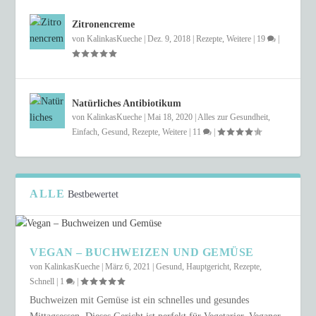
Zitronencreme
von
KalinkasKueche
|
Dez. 9, 2018
|
Rezepte
,
Weitere
|
19
|
Natürliches Antibiotikum
von
KalinkasKueche
|
Mai 18, 2020
|
Alles zur Gesundheit
,
Einfach
,
Gesund
,
Rezepte
,
Weitere
|
11
|
ALLE
Bestbewertet
VEGAN – BUCHWEIZEN UND GEMÜSE
von
KalinkasKueche
|
März 6, 2021
|
Gesund
,
Hauptgericht
,
Rezepte
,
Schnell
|
1
|
Buchweizen mit Gemüse ist ein schnelles und gesundes