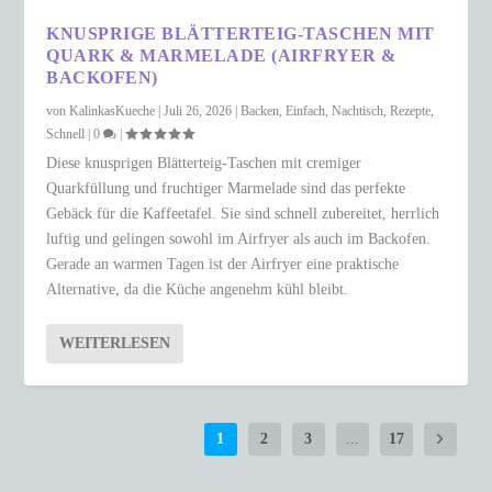
KNUSPRIGE BLÄTTERTEIG-TASCHEN MIT
QUARK & MARMELADE (AIRFRYER &
BACKOFEN)
von
KalinkasKueche
|
Juli 26, 2026
|
Backen
,
Einfach
,
Nachtisch
,
Rezepte
,
Schnell
|
0
|
Diese knusprigen Blätterteig-Taschen mit cremiger
Quarkfüllung und fruchtiger Marmelade sind das perfekte
Gebäck für die Kaffeetafel. Sie sind schnell zubereitet, herrlich
luftig und gelingen sowohl im Airfryer als auch im Backofen.
Gerade an warmen Tagen ist der Airfryer eine praktische
Alternative, da die Küche angenehm kühl bleibt.
WEITERLESEN
1
2
3
...
17