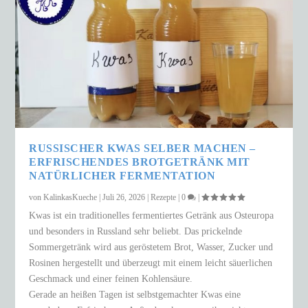
RUSSISCHER KWAS SELBER MACHEN –
ERFRISCHENDES BROTGETRÄNK MIT
NATÜRLICHER FERMENTATION
von
KalinkasKueche
|
Juli 26, 2026
|
Rezepte
|
0
|
Kwas ist ein traditionelles fermentiertes Getränk aus Osteuropa
und besonders in Russland sehr beliebt. Das prickelnde
Sommergetränk wird aus geröstetem Brot, Wasser, Zucker und
Rosinen hergestellt und überzeugt mit einem leicht säuerlichen
Geschmack und einer feinen Kohlensäure.
Gerade an heißen Tagen ist selbstgemachter Kwas eine