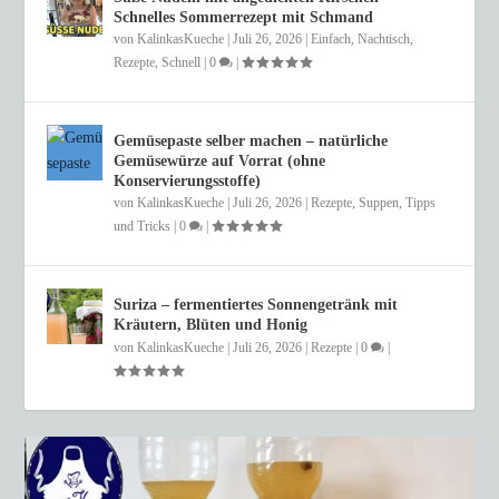
Schnelles Sommerrezept mit Schmand
von
KalinkasKueche
|
Juli 26, 2026
|
Einfach
,
Nachtisch
,
Rezepte
,
Schnell
|
0
|
Gemüsepaste selber machen – natürliche
Gemüsewürze auf Vorrat (ohne
Konservierungsstoffe)
von
KalinkasKueche
|
Juli 26, 2026
|
Rezepte
,
Suppen
,
Tipps
und Tricks
|
0
|
Suriza – fermentiertes Sonnengetränk mit
Kräutern, Blüten und Honig
von
KalinkasKueche
|
Juli 26, 2026
|
Rezepte
|
0
|