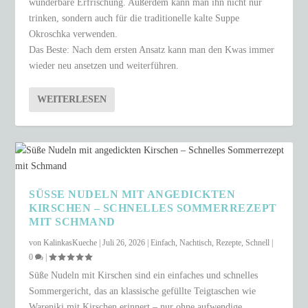
wunderbare Erfrischung. Außerdem kann man ihn nicht nur
trinken, sondern auch für die traditionelle kalte Suppe
Okroschka verwenden.
Das Beste: Nach dem ersten Ansatz kann man den Kwas immer
wieder neu ansetzen und weiterführen.
WEITERLESEN
SÜSSE NUDELN MIT ANGEDICKTEN K
IRSCHEN – SCHNELLES SOMMERREZEPT M
IT SCHMAND
von
KalinkasKueche
|
Juli 26, 2026
|
Einfach
,
Nachtisch
,
Rezepte
,
Schnell
|
0
|
Süße Nudeln mit Kirschen sind ein einfaches und schnelles
Sommergericht, das an klassische gefüllte Teigtaschen wie
Wareniki mit Kirschen erinnert – nur ohne aufwendige