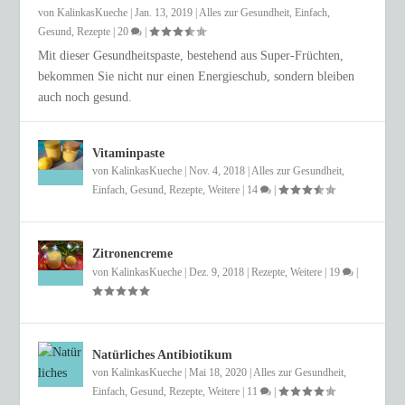
von
KalinkasKueche
|
Jan. 13, 2019
|
Alles zur Gesundheit
,
Einfach
,
Gesund
,
Rezepte
|
20
|
Mit dieser Gesundheitspaste, bestehend aus Super-Früchten,
bekommen Sie nicht nur einen Energieschub, sondern bleiben
auch noch gesund.
Vitaminpaste
von
KalinkasKueche
|
Nov. 4, 2018
|
Alles zur Gesundheit
,
Einfach
,
Gesund
,
Rezepte
,
Weitere
|
14
|
Zitronencreme
von
KalinkasKueche
|
Dez. 9, 2018
|
Rezepte
,
Weitere
|
19
|
Natürliches Antibiotikum
von
KalinkasKueche
|
Mai 18, 2020
|
Alles zur Gesundheit
,
Einfach
,
Gesund
,
Rezepte
,
Weitere
|
11
|