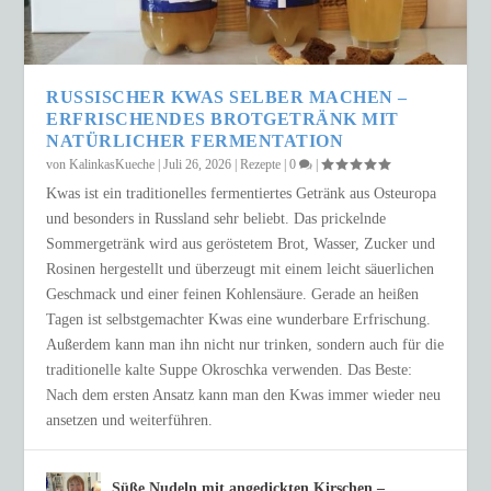
RUSSISCHER KWAS SELBER MACHEN –
ERFRISCHENDES BROTGETRÄNK MIT
NATÜRLICHER FERMENTATION
von
KalinkasKueche
|
Juli 26, 2026
|
Rezepte
|
0
|
Kwas ist ein traditionelles fermentiertes Getränk aus Osteuropa
und besonders in Russland sehr beliebt. Das prickelnde
Sommergetränk wird aus geröstetem Brot, Wasser, Zucker und
Rosinen hergestellt und überzeugt mit einem leicht säuerlichen
Geschmack und einer feinen Kohlensäure. Gerade an heißen
Tagen ist selbstgemachter Kwas eine wunderbare Erfrischung.
Außerdem kann man ihn nicht nur trinken, sondern auch für die
traditionelle kalte Suppe Okroschka verwenden. Das Beste:
Nach dem ersten Ansatz kann man den Kwas immer wieder neu
ansetzen und weiterführen.
Süße Nudeln mit angedickten Kirschen –