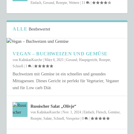
Einfach
,
Gesund
,
Rezepte
,
Weitere
|
11
|
ALLE
Bestbewertet
VEGAN – BUCHWEIZEN UND GEMÜSE
von
KalinkasKueche
|
März 6, 2021
|
Gesund
,
Hauptgericht
,
Rezepte
,
Schnell
|
1
|
Buchweizen mit Gemüse ist ein schnelles und gesundes
Mittagsessen. Dieses Gericht ist perfekt für Vegetarier, Veganer
und für Low carb Diät.
Russischer Salat „Olivje“
von
KalinkasKueche
|
Nov. 1, 2024
|
Einfach
,
Fleisch
,
Gemüse
,
Rezepte
,
Salate
,
Schnell
,
Vorspeise
|
0
|