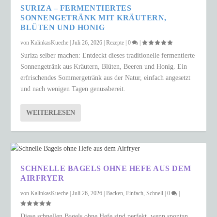
SURIZA – FERMENTIERTES
SONNENGETRÄNK MIT KRÄUTERN,
BLÜTEN UND HONIG
von
KalinkasKueche
|
Juli 26, 2026
|
Rezepte
|
0
|
Suriza selber machen: Entdeckt dieses traditionelle fermentierte
Sonnengetränk aus Kräutern, Blüten, Beeren und Honig. Ein
erfrischendes Sommergetränk aus der Natur, einfach angesetzt
und nach wenigen Tagen genussbereit.
WEITERLESEN
SCHNELLE BAGELS OHNE HEFE AUS DEM
AIRFRYER
von
KalinkasKueche
|
Juli 26, 2026
|
Backen
,
Einfach
,
Schnell
|
0
|
Diese schnellen Bagels ohne Hefe sind perfekt, wenn spontan