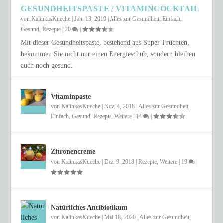
GESUNDHEITSPASTE / VITAMINCOCKTAIL
von
KalinkasKueche
|
Jan. 13, 2019
|
Alles zur Gesundheit
,
Einfach
,
Gesund
,
Rezepte
|
20
|
Mit dieser Gesundheitspaste, bestehend aus Super-Früchten,
bekommen Sie nicht nur einen Energieschub, sondern bleiben
auch noch gesund.
Vitaminpaste
von
KalinkasKueche
|
Nov. 4, 2018
|
Alles zur Gesundheit
,
Einfach
,
Gesund
,
Rezepte
,
Weitere
|
14
|
Zitronencreme
von
KalinkasKueche
|
Dez. 9, 2018
|
Rezepte
,
Weitere
|
19
|
Natürliches Antibiotikum
von
KalinkasKueche
|
Mai 18, 2020
|
Alles zur Gesundheit
,