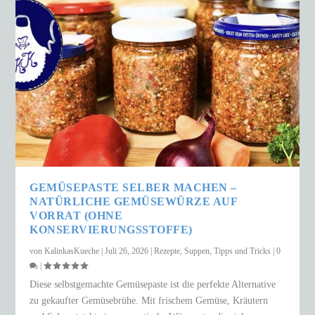
GEMÜSEPASTE SELBER MACHEN –
NATÜRLICHE GEMÜSEWÜRZE AUF
VORRAT (OHNE
KONSERVIERUNGSSTOFFE)
von
KalinkasKueche
|
Juli 26, 2026
|
Rezepte
,
Suppen
,
Tipps und Tricks
|
0
|
Diese selbstgemachte Gemüsepaste ist die perfekte Alternative
zu gekaufter Gemüsebrühe. Mit frischem Gemüse, Kräutern