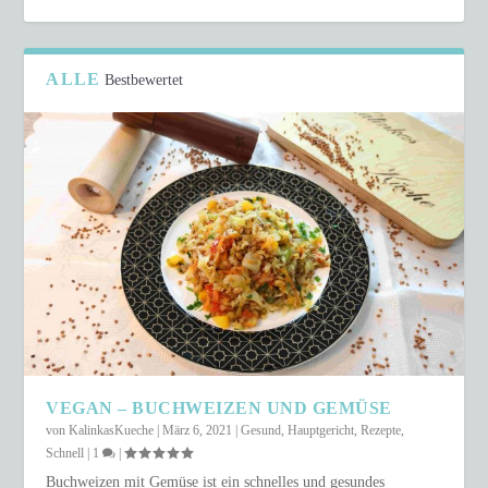
ALLE
Bestbewertet
VEGAN – BUCHWEIZEN UND GEMÜSE
von
KalinkasKueche
|
März 6, 2021
|
Gesund
,
Hauptgericht
,
Rezepte
,
Schnell
|
1
|
Buchweizen mit Gemüse ist ein schnelles und gesundes