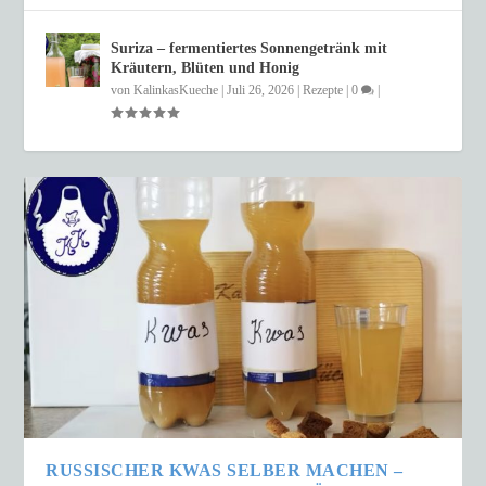
Suriza – fermentiertes Sonnengetränk mit
Kräutern, Blüten und Honig
von
KalinkasKueche
|
Juli 26, 2026
|
Rezepte
|
0
|
RUSSISCHER KWAS SELBER MACHEN –