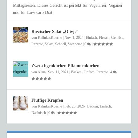
Mittagsessen. Dieses Gericht ist perfekt für Vegetarier, Veganer
und für Low carb Diät.
Russischer Salat „Olivje“
von
KalinkasKueche
|
Nov. 1, 2024
|
Einfach
,
Fleisch
,
Gemüse
,
Rezepte
,
Salate
,
Schnell
,
Vorspeise
|
0
|
Zwetschgenkuchen Pflaumenkuchen
von
Alina
|
Sep. 11, 2021
|
Backen
,
Einfach
,
Rezepte
|
4
|
Fluffige Krapfen
von
KalinkasKueche
|
Feb. 23, 2026
|
Backen
,
Einfach
,
Nachtisch
|
0
|