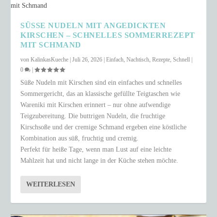
SÜSSE NUDELN MIT ANGEDICKTEN K
IRSCHEN – SCHNELLES SOMMERREZEPT M
IT SCHMAND
von
KalinkasKueche
|
Juli 26, 2026
|
Einfach
,
Nachtisch
,
Rezepte
,
Schnell
|
0
|
Süße Nudeln mit Kirschen sind ein einfaches und schnelles
Sommergericht, das an klassische gefüllte Teigtaschen wie
Wareniki mit Kirschen erinnert – nur ohne aufwendige
Teigzubereitung. Die buttrigen Nudeln, die fruchtige
Kirschsoße und der cremige Schmand ergeben eine köstliche
Kombination aus süß, fruchtig und cremig.
Perfekt für heiße Tage, wenn man Lust auf eine leichte
Mahlzeit hat und nicht lange in der Küche stehen möchte.
WEITERLESEN