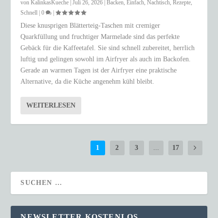
von
KalinkasKueche
|
Juli 26, 2026
|
Backen
,
Einfach
,
Nachtisch
,
Rezepte
,
Schnell
|
0
|
Diese knusprigen Blätterteig-Taschen mit cremiger
Quarkfüllung und fruchtiger Marmelade sind das perfekte
Gebäck für die Kaffeetafel. Sie sind schnell zubereitet, herrlich
luftig und gelingen sowohl im Airfryer als auch im Backofen.
Gerade an warmen Tagen ist der Airfryer eine praktische
Alternative, da die Küche angenehm kühl bleibt.
WEITERLESEN
1
2
3
...
17
NEWSLETTER KOSTENLOS