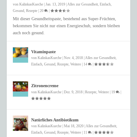
von
KalinkasKueche
|
Jan. 13, 2019
|
Alles zur Gesundheit
,
Einfach
,
Gesund
,
Rezepte
|
20
|
Mit dieser Gesundheitspaste, bestehend aus Super-Früchten,
bekommen Sie nicht nur einen Energieschub, sondern bleiben
auch noch gesund.
Vitaminpaste
von
KalinkasKueche
|
Nov. 4, 2018
|
Alles zur Gesundheit
,
Einfach
,
Gesund
,
Rezepte
,
Weitere
|
14
|
Zitronencreme
von
KalinkasKueche
|
Dez. 9, 2018
|
Rezepte
,
Weitere
|
19
|
Natürliches Antibiotikum
von
KalinkasKueche
|
Mai 18, 2020
|
Alles zur Gesundheit
,
Einfach
,
Gesund
,
Rezepte
,
Weitere
|
11
|