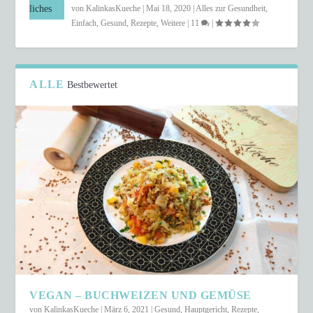
von
KalinkasKueche
|
Mai 18, 2020
|
Alles zur Gesundheit
,
Einfach
,
Gesund
,
Rezepte
,
Weitere
|
11
|
ALLE
Bestbewertet
VEGAN – BUCHWEIZEN UND GEMÜSE
von
KalinkasKueche
|
März 6, 2021
|
Gesund
,
Hauptgericht
,
Rezepte
,