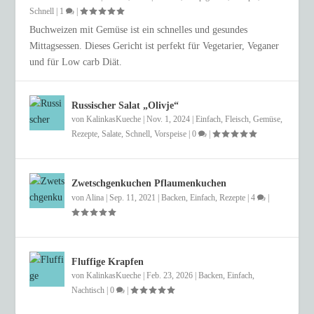
Schnell
|
1
|
Buchweizen mit Gemüse ist ein schnelles und gesundes
Mittagsessen. Dieses Gericht ist perfekt für Vegetarier, Veganer
und für Low carb Diät.
Russischer Salat „Olivje“
von
KalinkasKueche
|
Nov. 1, 2024
|
Einfach
,
Fleisch
,
Gemüse
,
Rezepte
,
Salate
,
Schnell
,
Vorspeise
|
0
|
Zwetschgenkuchen Pflaumenkuchen
von
Alina
|
Sep. 11, 2021
|
Backen
,
Einfach
,
Rezepte
|
4
|
Fluffige Krapfen
von
KalinkasKueche
|
Feb. 23, 2026
|
Backen
,
Einfach
,
Nachtisch
|
0
|