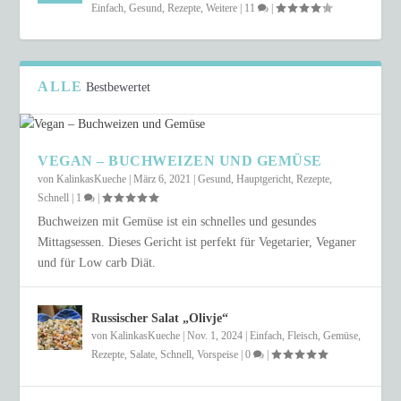
Einfach
,
Gesund
,
Rezepte
,
Weitere
|
11
|
ALLE
Bestbewertet
VEGAN – BUCHWEIZEN UND GEMÜSE
von
KalinkasKueche
|
März 6, 2021
|
Gesund
,
Hauptgericht
,
Rezepte
,
Schnell
|
1
|
Buchweizen mit Gemüse ist ein schnelles und gesundes
Mittagsessen. Dieses Gericht ist perfekt für Vegetarier, Veganer
und für Low carb Diät.
Russischer Salat „Olivje“
von
KalinkasKueche
|
Nov. 1, 2024
|
Einfach
,
Fleisch
,
Gemüse
,
Rezepte
,
Salate
,
Schnell
,
Vorspeise
|
0
|