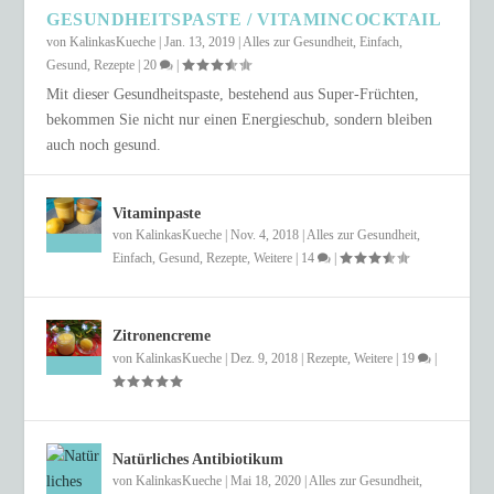
GESUNDHEITSPASTE / VITAMINCOCKTAIL
von
KalinkasKueche
|
Jan. 13, 2019
|
Alles zur Gesundheit
,
Einfach
,
Gesund
,
Rezepte
|
20
|
Mit dieser Gesundheitspaste, bestehend aus Super-Früchten,
bekommen Sie nicht nur einen Energieschub, sondern bleiben
auch noch gesund.
Vitaminpaste
von
KalinkasKueche
|
Nov. 4, 2018
|
Alles zur Gesundheit
,
Einfach
,
Gesund
,
Rezepte
,
Weitere
|
14
|
Zitronencreme
von
KalinkasKueche
|
Dez. 9, 2018
|
Rezepte
,
Weitere
|
19
|
Natürliches Antibiotikum
von
KalinkasKueche
|
Mai 18, 2020
|
Alles zur Gesundheit
,