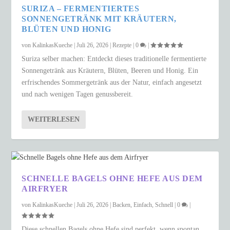
SURIZA – FERMENTIERTES
SONNENGETRÄNK MIT KRÄUTERN,
BLÜTEN UND HONIG
von
KalinkasKueche
|
Juli 26, 2026
|
Rezepte
|
0
|
Suriza selber machen: Entdeckt dieses traditionelle fermentierte
Sonnengetränk aus Kräutern, Blüten, Beeren und Honig. Ein
erfrischendes Sommergetränk aus der Natur, einfach angesetzt
und nach wenigen Tagen genussbereit.
WEITERLESEN
SCHNELLE BAGELS OHNE HEFE AUS DEM
AIRFRYER
von
KalinkasKueche
|
Juli 26, 2026
|
Backen
,
Einfach
,
Schnell
|
0
|
Diese schnellen Bagels ohne Hefe sind perfekt, wenn spontan