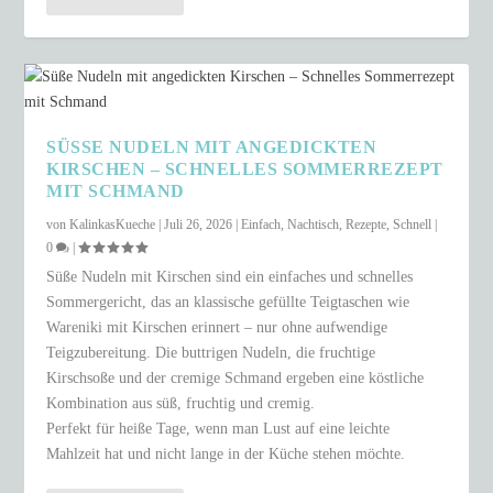
SÜSSE NUDELN MIT ANGEDICKTEN K
IRSCHEN – SCHNELLES SOMMERREZEPT M
IT SCHMAND
von
KalinkasKueche
|
Juli 26, 2026
|
Einfach
,
Nachtisch
,
Rezepte
,
Schnell
|
0
|
Süße Nudeln mit Kirschen sind ein einfaches und schnelles
Sommergericht, das an klassische gefüllte Teigtaschen wie
Wareniki mit Kirschen erinnert – nur ohne aufwendige
Teigzubereitung. Die buttrigen Nudeln, die fruchtige
Kirschsoße und der cremige Schmand ergeben eine köstliche
Kombination aus süß, fruchtig und cremig.
Perfekt für heiße Tage, wenn man Lust auf eine leichte
Mahlzeit hat und nicht lange in der Küche stehen möchte.