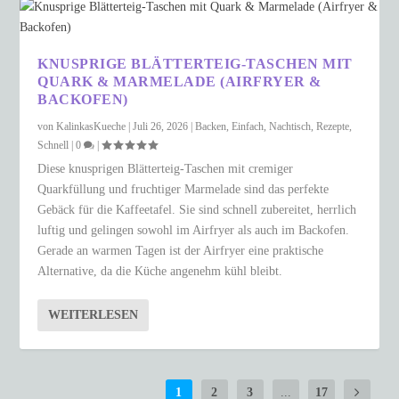
KNUSPRIGE BLÄTTERTEIG-TASCHEN MIT
QUARK & MARMELADE (AIRFRYER &
BACKOFEN)
von
KalinkasKueche
|
Juli 26, 2026
|
Backen
,
Einfach
,
Nachtisch
,
Rezepte
,
Schnell
|
0
|
Diese knusprigen Blätterteig-Taschen mit cremiger
Quarkfüllung und fruchtiger Marmelade sind das perfekte
Gebäck für die Kaffeetafel. Sie sind schnell zubereitet, herrlich
luftig und gelingen sowohl im Airfryer als auch im Backofen.
Gerade an warmen Tagen ist der Airfryer eine praktische
Alternative, da die Küche angenehm kühl bleibt.
WEITERLESEN
1
2
3
...
17