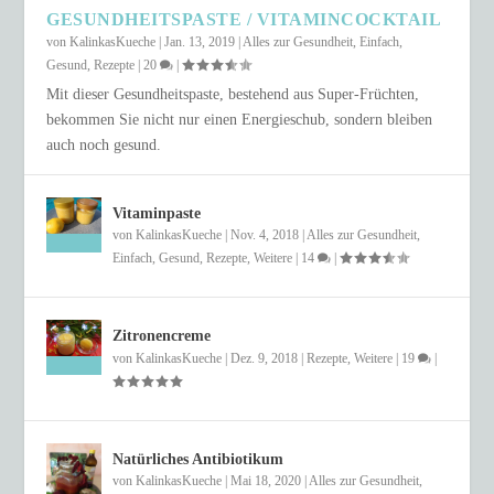
GESUNDHEITSPASTE / VITAMINCOCKTAIL
von
KalinkasKueche
|
Jan. 13, 2019
|
Alles zur Gesundheit
,
Einfach
,
Gesund
,
Rezepte
|
20
|
Mit dieser Gesundheitspaste, bestehend aus Super-Früchten,
bekommen Sie nicht nur einen Energieschub, sondern bleiben
auch noch gesund.
Vitaminpaste
von
KalinkasKueche
|
Nov. 4, 2018
|
Alles zur Gesundheit
,
Einfach
,
Gesund
,
Rezepte
,
Weitere
|
14
|
Zitronencreme
von
KalinkasKueche
|
Dez. 9, 2018
|
Rezepte
,
Weitere
|
19
|
Natürliches Antibiotikum
von
KalinkasKueche
|
Mai 18, 2020
|
Alles zur Gesundheit
,