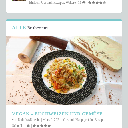
Einfach
,
Gesund
,
Rezepte
,
Weitere
|
11
|
ALLE
Bestbewertet
VEGAN – BUCHWEIZEN UND GEMÜSE
von
KalinkasKueche
|
März 6, 2021
|
Gesund
,
Hauptgericht
,
Rezepte
,
Schnell
|
1
|