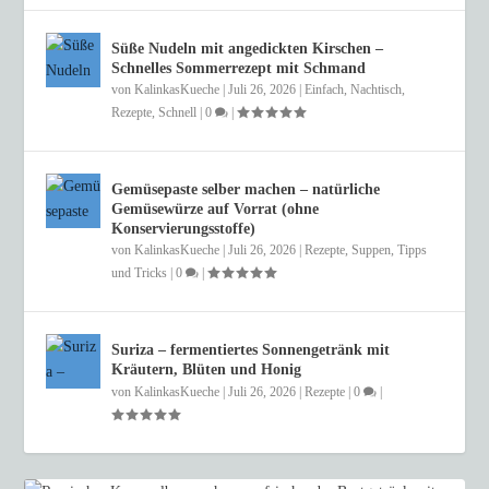
Süße Nudeln mit angedickten Kirschen –
Schnelles Sommerrezept mit Schmand
von
KalinkasKueche
|
Juli 26, 2026
|
Einfach
,
Nachtisch
,
Rezepte
,
Schnell
|
0
|
Gemüsepaste selber machen – natürliche
Gemüsewürze auf Vorrat (ohne
Konservierungsstoffe)
von
KalinkasKueche
|
Juli 26, 2026
|
Rezepte
,
Suppen
,
Tipps
und Tricks
|
0
|
Suriza – fermentiertes Sonnengetränk mit
Kräutern, Blüten und Honig
von
KalinkasKueche
|
Juli 26, 2026
|
Rezepte
|
0
|