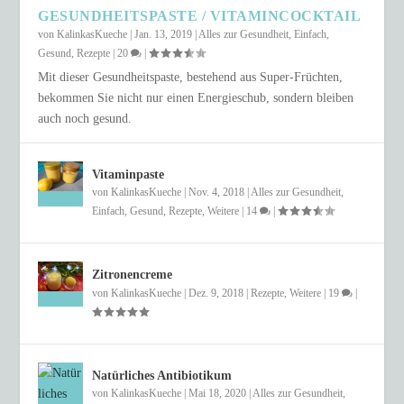
GESUNDHEITSPASTE / VITAMINCOCKTAIL
von
KalinkasKueche
|
Jan. 13, 2019
|
Alles zur Gesundheit
,
Einfach
,
Gesund
,
Rezepte
|
20
|
Mit dieser Gesundheitspaste, bestehend aus Super-Früchten,
bekommen Sie nicht nur einen Energieschub, sondern bleiben
auch noch gesund.
Vitaminpaste
von
KalinkasKueche
|
Nov. 4, 2018
|
Alles zur Gesundheit
,
Einfach
,
Gesund
,
Rezepte
,
Weitere
|
14
|
Zitronencreme
von
KalinkasKueche
|
Dez. 9, 2018
|
Rezepte
,
Weitere
|
19
|
Natürliches Antibiotikum
von
KalinkasKueche
|
Mai 18, 2020
|
Alles zur Gesundheit
,