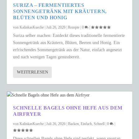
SURIZA – FERMENTIERTES
SONNENGETRÄNK MIT KRÄUTERN,
BLÜTEN UND HONIG
von
KalinkasKueche
|
Juli 26, 2026
|
Rezepte
|
0
|
Suriza selber machen: Entdeckt dieses traditionelle fermentierte
Sonnengetränk aus Kräutern, Blüten, Beeren und Honig. Ein
erfrischendes Sommergetränk aus der Natur, einfach angesetzt
und nach wenigen Tagen genussbereit.
WEITERLESEN
SCHNELLE BAGELS OHNE HEFE AUS DEM
AIRFRYER
von
KalinkasKueche
|
Juli 26, 2026
|
Backen
,
Einfach
,
Schnell
|
0
|
Diese schnellen Bagels ohne Hefe sind perfekt, wenn spontan