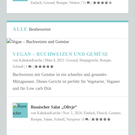
Einfach
,
Gesund
,
Rezepte
,
Weitere
|
11
|
ALLE
Bestbewertet
VEGAN – BUCHWEIZEN UND GEMÜSE
von
KalinkasKueche
|
März 6, 2021
|
Gesund
,
Hauptgericht
,
Rezepte
,
Schnell
|
1
|
Buchweizen mit Gemüse ist ein schnelles und gesundes
Mittagsessen. Dieses Gericht ist perfekt für Vegetarier, Veganer
und für Low carb Diät.
Russischer Salat „Olivje“
von
KalinkasKueche
|
Nov. 1, 2024
|
Einfach
,
Fleisch
,
Gemüse
,
Rezepte
,
Salate
,
Schnell
,
Vorspeise
|
0
|