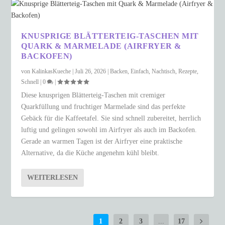
KNUSPRIGE BLÄTTERTEIG-TASCHEN MIT
QUARK & MARMELADE (AIRFRYER &
BACKOFEN)
von
KalinkasKueche
|
Juli 26, 2026
|
Backen
,
Einfach
,
Nachtisch
,
Rezepte
,
Schnell
|
0
|
Diese knusprigen Blätterteig-Taschen mit cremiger
Quarkfüllung und fruchtiger Marmelade sind das perfekte
Gebäck für die Kaffeetafel. Sie sind schnell zubereitet, herrlich
luftig und gelingen sowohl im Airfryer als auch im Backofen.
Gerade an warmen Tagen ist der Airfryer eine praktische
Alternative, da die Küche angenehm kühl bleibt.
WEITERLESEN
1
2
3
...
17