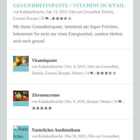
GESUNDHEITSPASTE / VITAMINCOCKTAIL
von
KalinkasKueche
|
Jan. 13, 2019
|
Alles zur Gesundheit
,
Einfach
,
Gesund
,
Rezepte
|
20
|
Mit dieser Gesundheitspaste, bestehend aus Super-Früchten,
bekommen Sie nicht nur einen Energieschub, sondern bleiben
auch noch gesund.
Vitaminpaste
von
KalinkasKueche
|
Nov. 4, 2018
|
Alles zur Gesundheit
,
Einfach
,
Gesund
,
Rezepte
,
Weitere
|
14
|
Zitronencreme
von
KalinkasKueche
|
Dez. 9, 2018
|
Rezepte
,
Weitere
|
19
|
Natürliches Antibiotikum
von
KalinkasKueche
|
Mai 18, 2020
|
Alles zur Gesundheit
,