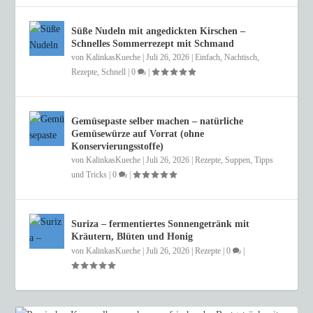
Süße Nudeln mit angedickten Kirschen –
Schnelles Sommerrezept mit Schmand
von
KalinkasKueche
|
Juli 26, 2026
|
Einfach
,
Nachtisch
,
Rezepte
,
Schnell
|
0
|
Gemüsepaste selber machen – natürliche
Gemüsewürze auf Vorrat (ohne
Konservierungsstoffe)
von
KalinkasKueche
|
Juli 26, 2026
|
Rezepte
,
Suppen
,
Tipps
und Tricks
|
0
|
Suriza – fermentiertes Sonnengetränk mit
Kräutern, Blüten und Honig
von
KalinkasKueche
|
Juli 26, 2026
|
Rezepte
|
0
|