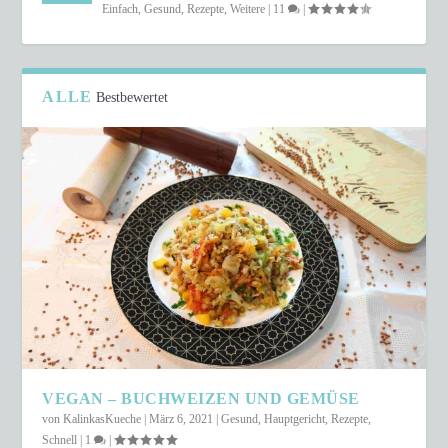
Einfach
,
Gesund
,
Rezepte
,
Weitere
|
11
|
ALLE
Bestbewertet
VEGAN – BUCHWEIZEN UND GEMÜSE
von
KalinkasKueche
|
März 6, 2021
|
Gesund
,
Hauptgericht
,
Rezepte
,
Schnell
|
1
|