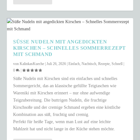
SÜSSE NUDELN MIT ANGEDICKTEN K
IRSCHEN – SCHNELLES SOMMERREZEPT M
IT SCHMAND
von
KalinkasKueche
|
Juli 26, 2026
|
Einfach
,
Nachtisch
,
Rezepte
,
Schnell
|
0
|
Süße Nudeln mit Kirschen sind ein einfaches und schnelles
Sommergericht, das an klassische gefüllte Teigtaschen wie
Wareniki mit Kirschen erinnert – nur ohne aufwendige
Teigzubereitung. Die buttrigen Nudeln, die fruchtige
Kirschsoße und der cremige Schmand ergeben eine köstliche
Kombination aus süß, fruchtig und cremig.
Perfekt für heiße Tage, wenn man Lust auf eine leichte
Mahlzeit hat und nicht lange in der Küche stehen möchte.