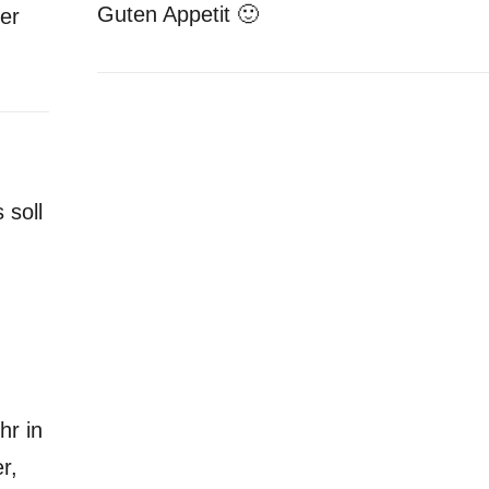
Guten Appetit 🙂
ter
 soll
hr in
r,