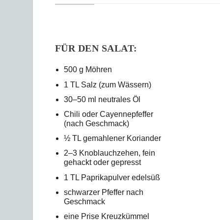
FÜR DEN SALAT:
500 g Möhren
1 TL Salz (zum Wässern)
30–50 ml neutrales Öl
Chili oder Cayennepfeffer
(nach Geschmack)
½ TL gemahlener Koriander
2–3 Knoblauchzehen, fein
gehackt oder gepresst
1 TL Paprikapulver edelsüß
schwarzer Pfeffer nach
Geschmack
eine Prise Kreuzkümmel